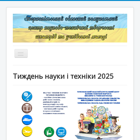
Перемикач
навігації
Головна
Тиждень науки і техніки 2025
Структура
Документація
Конкурси та змагання
Корисні лінки
Дистанційне навчання