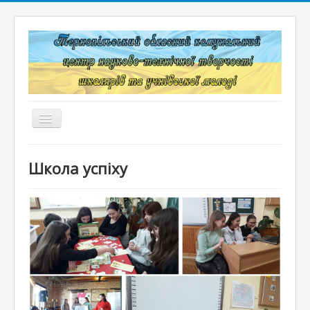
Перемикач
навігації
Головна
Школа успіху
Структура
Документація
Конкурси та змагання
Корисні лінки
Дистанційне навчання