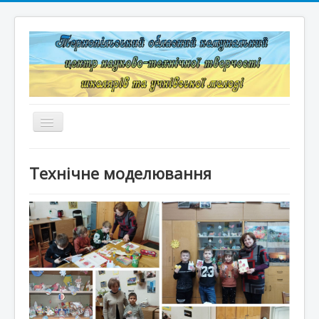
Перемикач
навігації
Головна
Технічне моделювання
Структура
Документація
Конкурси та змагання
Корисні лінки
Дистанційне навчання