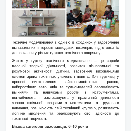
Контакти
Технічне моделювання є однією із сходинок у задоволенні
пізнавальних інтересів молодших школярів, підготовки їх
до навчання у різних гуртках технічного напрямку.
Життя у гуртку технічного моделювання
–
це спроби
власної творчої діяльності, розвиток пізнавальної та
розумової активності дитини, засвоєння вихованцями
елементарних технічних уявлень і понять. Юні гуртківці у
процесі виготовлення найрізноманітніших іграшок,
найпростіших авто, авіа та судномоделей оволодівають
вміннями та навичками роботи з інструментами,
поглиблюють і застосовують у практичній діяльності
знання шкільної програми з математики та трудового
навчання, розширюють свій технічний кругозір, розвивають
логічне мислення та реалізовують свої здібності до
технічної творчості.
Вікова категорія вихованців: 6
–
10 років