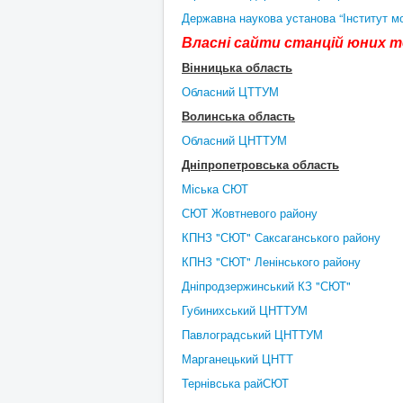
Державна наукова установа “Інститут мод
Власні сайти станцій юних те
Вінницька область
Обласний ЦТТУМ
Волинська область
Обласний ЦНТТУМ
Дніпропетровська область
Міська СЮТ
СЮТ Жовтневого району
КПНЗ "СЮТ" Саксаганського району
КПНЗ "СЮТ" Ленінського району
Дніпродзержинський КЗ "СЮТ"
Губинихський ЦНТТУМ
Павлоградський ЦНТТУМ
Марганецький ЦНТТ
Тернівська райСЮТ