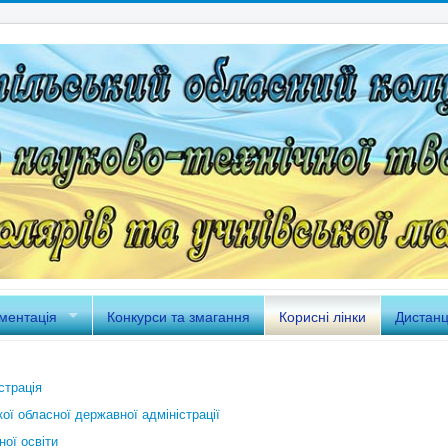
ментація
Конкурси та змагання
Корисні лінки
Дистанц
страція
ої обласної державної адміністрації
ої освіти