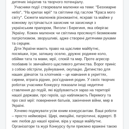
дитячих ініціатив та творчого потенціалу.
Контакти
Учасники події створювали малюнки на теми: "Безхмарне
небо", "На крилах мрії" та світлини під гаслом "Краса мого
світу". Сюжети малюнків різноманітні, яскраві та майже у
кожному зустрічається захисник чи захисниця з
українським прапором, Янголи і Берегиня, яка оберігає
Україну. Кожен малюнок чи світлина просякнуті безмежним
патріотизмом, зворушливі, адже створені дитячими руками
та серцем.
Діти України мають право на щасливе майбутнє,
посмішки, ігри, затишну оселю, дружнє родинне коло,
обійми тата та мами, мрії, спокій та мир. Проте агресор
позбавив їх звичайного щасливого дитинства. Ворог приніс
з собою обстріли, руйнування, окупацію. Дитинство для
наших дівчаток та хлопчиків – це навчання в укриттях,
сирени, втрата рідних, роз’єднання родин. У своїх творчих
роботах учасники Конкурсу показали іноді недитяче
ставлення до подій, які відбуваються зараз на території
нашої держави, про героїв, що наближають Перемогу та
про свої мрії: повернення батьків, закінчення війни, мир в
Україні.
Хочемо подякувати усім юним конкурсантам. Ваші роботи
– просто неймовірні. Щирі, емоційні, патріотичні, відверті. В
них любов до нашої країни, віра у краще майбутнє.
Організатори та журі Конкурсу були приємно вражені такою