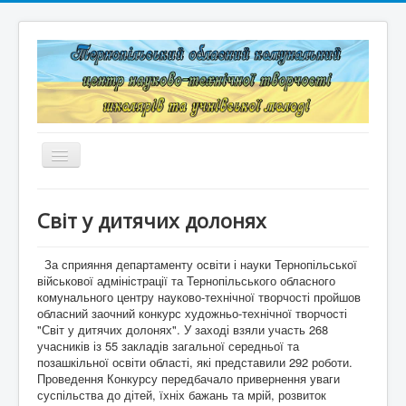
Перемикач
навігації
Головна
Світ у дитячих долонях
Структура
За сприяння департаменту освіти і науки Тернопільської
Документація
військової адміністрації та Тернопільського обласного
комунального центру науково-технічної творчості пройшов
Конкурси та змагання
обласний заочний конкурс художньо-технічної творчості
"Світ у дитячих долонях". У заході взяли участь 268
Корисні лінки
учасників із 55 закладів загальної середньої та
позашкільної освіти області, які представили 292 роботи.
Дистанційне навчання
Проведення Конкурсу передбачало привернення уваги
суспільства до дітей, їхніх бажань та мрій, розвиток