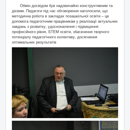
Обмін досвідом був надзвичайно конструктивним та
дієвим. Педагоги під час обговорення наголосили, що
методична робота в закладах позашкільної освіти – це
допомога педагогічним працівникам у реалізації актуальних
завдань з розвитку, удосконалення і підвищення
професійного рівня, STEM освіти, збагачення творчого
потенціалу педагогічного колективу, досягнення
оптимальних результатів