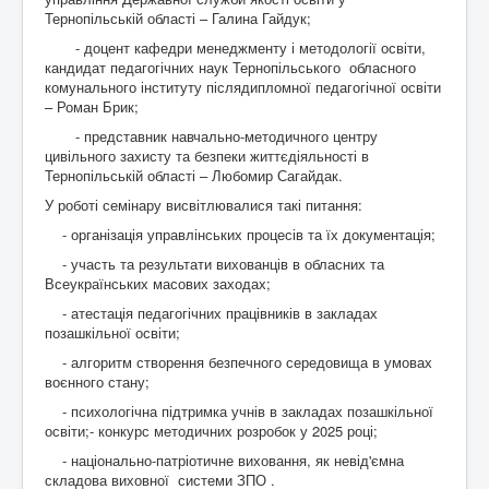
Тернопільській області – Галина Гайдук;
- доцент кафедри менеджменту і методології освіти,
кандидат педагогічних наук Тернопільського обласного
комунального інституту післядипломної педагогічної освіти
– Роман Брик;
- представник навчально-методичного центру
цивільного захисту та безпеки життєдіяльності в
Тернопільській області – Любомир Сагайдак.
У роботі семінару висвітлювалися такі питання:
- організація управлінських процесів та їх документація;
- участь та результати вихованців в обласних та
Всеукраїнських масових заходах;
- атестація педагогічних працівників в закладах
позашкільної освіти;
- алгоритм створення безпечного середовища в умовах
воєнного стану;
- психологічна підтримка учнів в закладах позашкільної
освіти;- конкурс методичних розробок у 2025 році;
- національно-патріотичне виховання, як невід'ємна
складова виховної системи ЗПО .