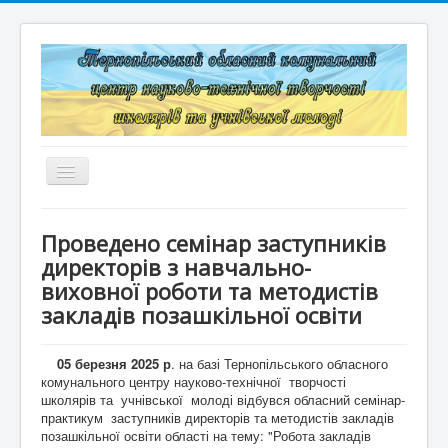
Перемикач
навігації
Головна
Проведено семінар заступників
Структура
директорів з навчально-
виховної роботи та методистів
Документація
закладів позашкільної освіти
Конкурси та змагання
05 березня 2025 р
. на базі Тернопільського обласного
Корисні лінки
комунального центру науково-технічної творчості
школярів та учнівської молоді відбувся обласний семінар-
Дистанційне навчання
практикум заступників директорів та методистів закладів
позашкільної освіти області на тему: "Робота закладів