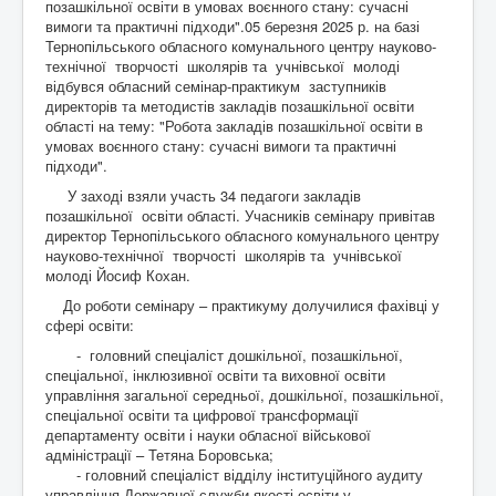
позашкільної освіти в умовах воєнного стану: сучасні
Контакти
вимоги та практичні підходи".05 березня 2025 р. на базі
Тернопільського обласного комунального центру науково-
технічної творчості школярів та учнівської молоді
відбувся обласний семінар-практикум заступників
директорів та методистів закладів позашкільної освіти
області на тему: "Робота закладів позашкільної освіти в
умовах воєнного стану: сучасні вимоги та практичні
підходи".
У заході взяли участь 34 педагоги закладів
позашкільної освіти області. Учасників семінару привітав
директор Тернопільського обласного комунального центру
науково-технічної творчості школярів та учнівської
молоді Йосиф Кохан.
До роботи семінару – практикуму долучилися фахівці у
сфері освіти:
- головний спеціаліст дошкільної, позашкільної,
спеціальної, інклюзивної освіти та виховної освіти
управління загальної середньої, дошкільної, позашкільної,
спеціальної освіти та цифрової трансформації
департаменту освіти і науки обласної військової
адміністрації – Тетяна Боровська;
- головний спеціаліст відділу інституційного аудиту
управління Державної служби якості освіти у