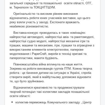
загальної середньої та позашкільної освіти області, ОТГ,
м. Тернополя та ТОКЦНТТШУМ.
Оригінальністю та високим рівнем виконання
відзначились роботи юних учасників виставки, що цього
року взяли участь у заході. Експонати вражають
неабиякою різноманітністю.
Виставка-конкурс проводилась в таких номінаціях:
найпростіші автомоделі, найпростіші авіа- та ракетомоделі,
найпростіші судно моделі, найпростіші механічні ігри та
іграшки, машини та механізми, ігри, іграшки та атракціони з
використанням елементів електротехніки, паперове
моделювання і PaperCraft, вироби в техніці оригамі та
паперопластики, макети будівель.
Повномасштабна війна вплинула на наше життя.
Зокрема на роботи вихованців гуртків ПТМ. Кожна творча
робота - це бачення дитини на ситуацію в Україні, спроба
створити виріб, який в майбутньому допоможе відновити
те, що було зруйновано.
Відзначилися креативністю та продемонстрували
творчий потенціал такі колективи закладів позашкільної
освіти області:
колектив-переможець Комунального закладу ,,Центр