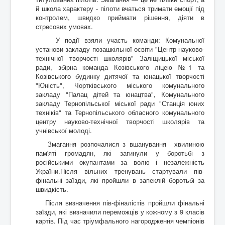
й школа характеру - пілоти вчаться тримати емоції під
контролем, швидко приймати рішення, діяти в
стресових умовах.
У події взяли участь команди: Комунальної
установи закладу позашкільної освіти "Центр науково-
технічної творчості школярів" Заліщицької міської
ради, збірна команда Козівського ліцею №1 та
Козівського будинку дитячої та юнацької творчості
"Юність", Чортківського міського комунального
закладу "Палац дітей та юнацтва", Комунального
закладу Тернопільської міської ради "Станція юних
техніків" та Тернопільського обласного комунального
центру науково-технічної творчості школярів та
учнівської молоді.
Змагання розпочалися з вшанування хвилиною
пам'яті громадян, які загинули у боротьбі з
російськими окупантами за волю і незалежність
України.Після вільних тренувань стартували пів-
фінальні заїзди, які пройшли в запеклій боротьбі за
швидкість.
Після визначення пів-фіналістів пройшли фінальні
заїзди, які визначили переможців у кожному з 9 класів
картів. Під час тріумфального нагородження чемпіонів