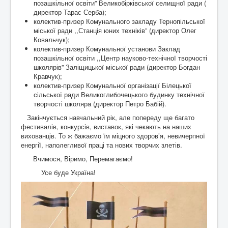
позашкільної освіти” Великобірківської селищної ради (
директор Тарас Серба);
колектив-призер Комунального закладу Тернопільської
міської ради ,,Станція юних техніків” (директор Олег
Ковальчук);
колектив-призер Комунальної установи Заклад
позашкільної освіти ,,Центр науково-технічної творчості
школярів” Заліщицької міської ради (директор Богдан
Кравчук);
колектив-призер Комунальної організації Білецької
сільської ради Великоглибочецького будинку технічної
творчості школяра (директор Петро Бабій).
Закінчується навчальний рік, але попереду ще багато
фестивалів, конкурсів, виставок, які чекають на наших
вихованців. То ж бажаємо їм міцного здоров’я, невичерпної
енергії, наполегливої праці та нових творчих злетів.
Вчимося, Віримо, Перемагаємо!
Усе буде Україна!