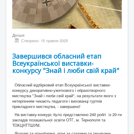
Деталі
Створено: 15 травня 2025
Завершився обласний етап
Всеукраїнської виставки-
конкурсу "Знай і люби свій край"
Обласний відбірковий етап Всеукраїнської виставки-
конкурсу декоративно-ужиткового і образотворчого
мистецтва "Знай і люби свій край", на результати якого з
нетерпінням чекають педагоги і вихованці гуртків
прикладного мистецтва, - завершено!
На виставку-конкурс було представлено 240 робіт із 20-ти
закладів позашкільної освіти ОТГ, м. Тернополя та
ТОКЦНТТШУМ.
Яскраві та різнобарвні, різні за стилями та техніками