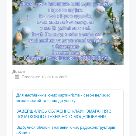
Деталі
Створено: 18 квітня 2025
Для наставників юних картингістів - сезон великих
можливостей та шлях до успіху
ЗАВЕРШИЛИСЬ ОБЛАСНІ ОН-ЛАЙН ЗМАГАННЯ З
ПОЧАТКОВОГО-ТЕХНІЧНОГО МОДЕЛЮВАННЯ
Відбулися обласні змагання юних радіоконструкторів
області