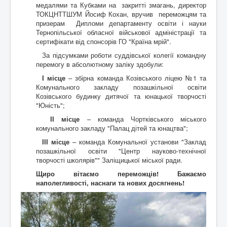
медалями та Кубками на закритті змагань, директор
ТОКЦНТТШУМ Йосиф Кохан, вручив переможцям та
призерам Дипломи департаменту освіти і науки
Тернопільської обласної військової адміністрації та
сертифікати від спонсорів ГО "Країна мрій".
За підсумками роботи суддівської колегії командну
перемогу в абсолютному заліку здобули:
І місце
– збірна команда Козівського ліцею №1 та
Комунального закладу позашкільної освіти
Козівського будинку дитячої та юнацької творчості
"Юність";
ІІ місце
– команда Чортківського міського
комунального закладу "Палац дітей та юнацтва";
ІІІ місце
– команда Комунальної установи "Заклад
позашкільної освіти "Центр науково-технічної
творчості школярів"" Заліщицької міської ради.
Щиро вітаємо переможців! Бажаємо
наполегливості, наснаги та нових досягнень!