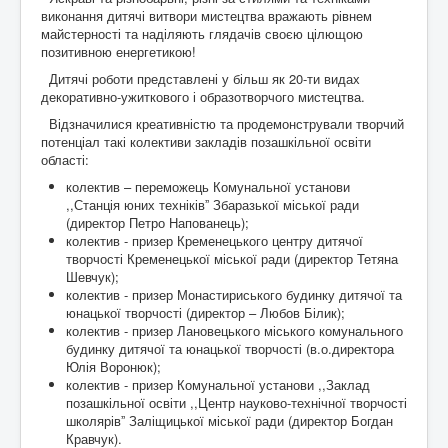
виконання дитячі витвори мистецтва вражають рівнем
майстерності та наділяють глядачів своєю цілющою
позитивною енергетикою!
Дитячі роботи представлені у більш як 20-ти видах
декоративно-ужиткового і образотворчого мистецтва.
Відзначилися креативністю та продемонстрували творчий
потенціал такі колективи закладів позашкільної освіти
області:
колектив – переможець Комунальної установи
,,Станція юних техніківˮ Збаразької міської ради
(директор Петро Напованець);
колектив - призер Кременецького центру дитячої
творчості Кременецької міської ради (директор Тетяна
Шевчук);
колектив - призер Монастириського будинку дитячої та
юнацької творчості (директор – Любов Білик);
колектив - призер Лановецького міського комунального
будинку дитячої та юнацької творчості (в.о.директора
Юлія Воронюк);
колектив - призер Комунальної установи ,,Заклад
позашкільної освіти ,,Центр науково-технічної творчості
школярівˮ Заліщицької міської ради (директор Богдан
Кравчук).