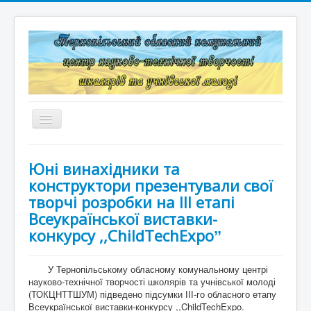
Перемикач
навігації
Головна
Юні винахідники та
Структура
конструктори презентували свої
творчі розробки на ІІІ етапі
Документація
Всеукраїнської виставки-
конкурсу ,,ChildTechEхpoˮ
Конкурси та змагання
Корисні лінки
У Тернопільському обласному комунальному центрі
науково-технічної творчості школярів та учнівської молоді
Дистанційне навчання
(ТОКЦНТТШУМ) підведено підсумки ІІІ-го обласного етапу
Всеукраїнської виставки-конкурсу ,,ChildTechEхpo.