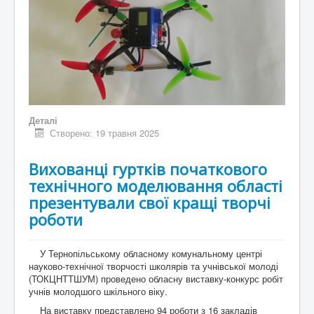
Деталі
Створено: 19 травня 2025
Вихованці гуртків початкового
технічного моделювання області
презентували свої кращі творчі
роботи
У Тернопільському обласному комунальному центрі
науково-технічної творчості школярів та учнівської молоді
(ТОКЦНТТШУМ) проведено обласну виставку-конкурс робіт
учнів молодшого шкільного віку.
На виставку представлено 94 роботи з 16 закладів