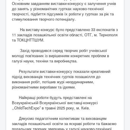
Контакти
Основним завданням виставки-конкурсу є залучення учнів
до занять у різноманітних гуртках науково-технічної
творчості, підбиття підсумків їх роботи у гуртках за рік та
стимулювання творчого потенціалу.
На виставу-конкурс було представлено 33 експонатів з
11 закладів позашкільної освіти області, ОТГ, м. Тернополя
та ТОКЦНТТШУМ.
Захід проводився серед творчих робіт учнівської
молоді пов'язаних із вирішенням конкретних проблем в
галузі науки, техніки та виробництва.
Результати виставки-конкурсу показали креативний
підхід вихованців технічних гуртків позашкілля до
виконання робіт, потішив журі неординарними,
різноманітними виробами та ідеями.
Найкращі роботи будуть представлені на
Всеукраїнській Всеукраїнської виставці-конкурсі
,,ChildTechEхpoˮ в травні 2025 року, м. Київ.
Дякуємо педагогічним колективам та вихованцям
закладів позашкільної освіти за яскраві роботи та бажаємо
подальших творчих звершень у галузі науково-технічної