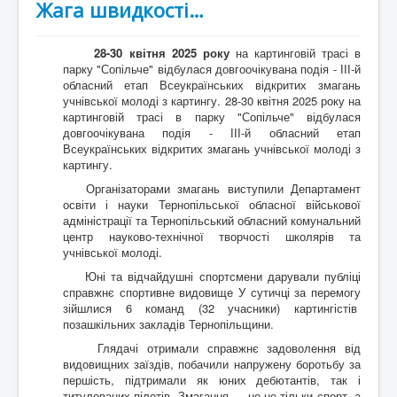
Жага швидкості…
28-30 квітня 2025 року
на картинговій трасі в
парку "Сопільче" відбулася довгоочікувана подія - ІІІ-й
обласний етап Всеукраїнських відкритих змагань
учнівської молоді з картингу. 28-30 квітня 2025 року на
картинговій трасі в парку "Сопільче" відбулася
довгоочікувана подія - ІІІ-й обласний етап
Всеукраїнських відкритих змагань учнівської молоді з
картингу.
Організаторами змагань виступили Департамент
освіти і науки Тернопільської обласної військової
адміністрації та Тернопільський обласний комунальний
центр науково-технічної творчості школярів та
учнівської молоді.
Юні та відчайдушні спортсмени дарували публіці
справжнє спортивне видовище У сутичці за перемогу
зійшлися 6 команд (32 учасники) картингістів
позашкільних закладів Тернопільщини.
Глядачі отримали справжнє задоволення від
видовищних заїздів, побачили напружену боротьбу за
першість, підтримали як юних дебютантів, так і
титулованих пілотів. Змагання — це не тільки спорт, а