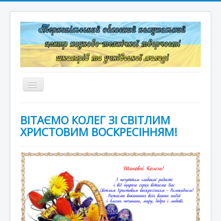
Перемикач
навігації
Головна
ВІТАЄМО КОЛЕГ ЗІ СВІТЛИМ
Структура
ХРИСТОВИМ ВОСКРЕСІННЯМ!
Документація
Конкурси та змагання
Корисні лінки
Дистанційне навчання