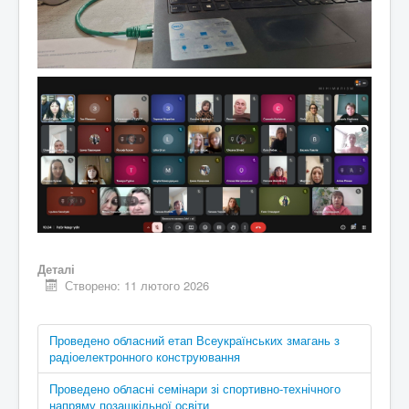
Деталі
Створено: 11 лютого 2026
Проведено обласний етап Всеукраїнських змагань з
радіоелектронного конструювання
Проведено обласні семінари зі спортивно-технічного
напряму позашкільної освіти