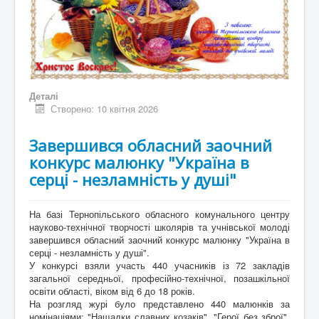
Контакти
Деталі
Створено: 10 квітня 2026
Завершився обласний заочний
конкурс малюнку "Україна в
серці - незламність у душі"
На базі Тернопільського обласного комунального центру
науково-технічної творчості школярів та учнівської молоді
завершився обласний заочний конкурс малюнку "Україна в
серці - незламність у душі".
У конкурсі взяли участь 440 учасників із 72 закладів
загальної середньої, професійно-технічної, позашкільної
освіти області, віком від 6 до 18 років.
На розгляд журі було представлено 440 малюнків за
номінаціями: "Нащадки славних козаків", "Герої без зброї",