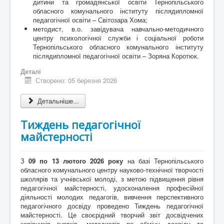
дитини та громадянської освіти Тернопільського
обласного комунального інституту післядипломної
педагогічної освіти – Світозара Хома;
методист, в.о. завідувача навчально-методичного
центру психологічної служби і соціальної роботи
Тернопільського обласного комунального інституту
післядипломної педагогічної освіти – Зоряна Коротюк.
Деталі
Створено: 05 березня 2026
Детальніше...
Тиждень педагогічної
майстерності
З
09 по 13 лютого 2026 року
на базі Тернопільського
обласного комунального центру науково-технічної творчості
школярів та учнівської молоді, з метою підвищення рівня
педагогічної майстерності, удосконалення професійної
діяльності молодих педагогів, вивчення перспективного
педагогічного досвіду проведено Тиждень педагогічної
майстерності. Це своєрідний творчий звіт досвідчених
керівників гуртків, методистів по обміну досвіду та