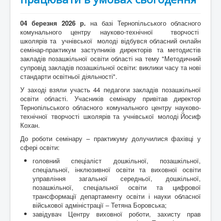
04 березня 2026 р
.
на базі Тернопільського обласного
комунального центру науково-технічної творчості
школярів та учнівської молоді відбувся обласний онлайн
семінар-практикум заступників директорів та методистів
закладів позашкільної освіти області на тему "Методичний
супровід закладів позашкільної освіти: виклики часу та нові
стандарти освітньої діяльності".
У заході взяли участь 44 педагоги закладів позашкільної
освіти області. Учасників семінару привітав директор
Тернопільського обласного комунального центру науково-
технічної творчості школярів та учнівської молоді Йосиф
Кохан.
До роботи семінару – практикуму долучилися фахівці у
сфері освіти:
головний спеціаліст дошкільної, позашкільної,
спеціальної, інклюзивної освіти та виховної освіти
управління загальної середньої, дошкільної,
позашкільної, спеціальної освіти та цифрової
трансформації департаменту освіти і науки обласної
військової адміністрації – Тетяна Боровська;
завідувач Центру виховної роботи, захисту прав