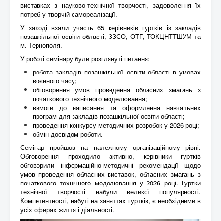
виставках з науково-технічної творчості, задоволення їх
потреб у творчій самореалізації.
У заході взяли участь 65 керівників гуртків із закладів
позашкільної освіти області, ЗЗСО, ОТГ, ТОКЦНТТШУМ та
м. Тернополя.
У роботі семінару були розглянуті питання:
робота закладів позашкільної освіти області в умовах
воєнного часу;
обговорення умов проведення обласних змагань з
початкового технічного моделювання;
вимоги до написання та оформлення навчальних
програм для закладів позашкільної освіти області;
проведення конкурсу методичних розробок у 2026 році;
обмін досвідом роботи.
Семінар пройшов на належному організаційному рівні.
Обговорення проходило активно, керівники гуртків
обговорили інформаційно-методичні рекомендації щодо
умов проведення обласних виставок, обласних змагань з
початкового технічного моделювання у 2026 році. Гуртки
технічної творчості набули великої популярності.
Компетентності, набуті на заняттях гуртків, є необхідними в
усіх сферах життя і діяльності.