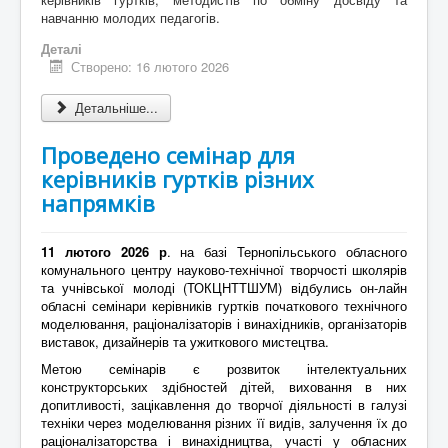
навчанню молодих педагогів.
Деталі
Створено: 16 лютого 2026
Детальніше...
Проведено семінар для
керівників гуртків різних
напрямків
11 лютого 2026 р
. на базі Тернопільського обласного
комунального центру науково-технічної творчості школярів
та учнівської молоді (ТОКЦНТТШУМ) відбулись он-лайн
обласні семінари керівників гуртків початкового технічного
моделювання, раціоналізаторів і винахідників, організаторів
виставок, дизайнерів та ужиткового мистецтва.
Метою семінарів є розвиток інтелектуальних
конструкторських здібностей дітей, виховання в них
допитливості, зацікавлення до творчої діяльності в галузі
техніки через моделювання різних її видів, залучення їх до
раціоналізаторства і винахідництва, участі у обласних