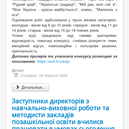
"Рідний край", "Українські традиції", "Мій дім, моя сім' я",
"Моя Україна - країна майбутнього", комікс, "Малюнок з
есе".
Оцінювання робіт здійснювали у трьох вікових категоріях:
молодша - віком від 6 до 10 років; середня - віком від 11 до
14 років; старша - віком від 15 до 18 повних років.
Члени журі працювали над такими критеріями:
відповідність тематиці конкурсу, глибина розкриття теми,
емоційний відгук, композиційне і кольорове рішення,
оригінальність.
Дипломи призерів та учасників конкурсу розміщені за
посиланням
:
https://surl.li/czksjx
Деталі
Створено: 24 березня 2026
Детальніше...
Заступники директорів з
навчально-виховної роботи та
методисти закладів
позашкільної освіти вчилися
працювати в умовах сьогодення