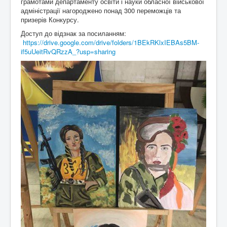
грамотами департаменту освіти і науки обласної військової
Контакти
адміністрації нагороджено понад 300 переможців та
призерів Конкурсу.
Доступ до відзнак за посиланням:
https://drive.google.com/drive/folders/1BEkRKlxIEBAs5BM-
if5uUeitRvQRzzA_?usp=sharing