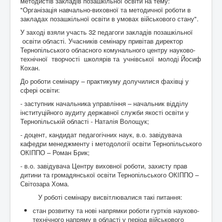
методистів закладів позашкільної освіти на тему:
"Організація навчально-виховної та методичної роботи в
закладах позашкільної освіти в умовах військового стану".
У заході взяли участь 32 педагоги закладів позашкільної
освіти області. Учасників семінару привітав директор
Тернопільського обласного комунального центру науково-
технічної творчості школярів та учнівської молоді Йосиф
Кохан.
До роботи семінару – практикуму долучилися фахівці у
сфері освіти:
- заступник начальника управління – начальник відділу
інституційного аудиту державної служби якості освіти у
Тернопільській області - Наталія Волощук;
- доцент, кандидат педагогічних наук, в.о. завідувача
кафедри менеджменту і методології освіти Тернопільського
ОКІППО – Роман Брик;
- в.о. завідувача Центру виховної роботи, захисту прав
дитини та громадянської освіти Тернопільського ОКІППО –
Світозара Хома.
У роботі семінару висвітлювалися такі питання:
стан розвитку та нові напрямки роботи гуртків науково-
технічного напряму в області у період військового