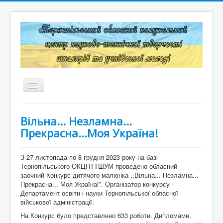
Перемикач
навігації
Головна
Вільна... Незламна...
Структура
Прекрасна...Моя Україна!
Документація
З 27 листопада по 8 грудня 2023 року на базі
Тернопільського ОКЦНТТШУМ проведено обласний
Конкурси та змагання
заочний Конкурс дитячого малюнка ,,Вільна... Незламна...
Прекрасна... Моя Україна!”. Організатор конкурсу -
Корисні лінки
Департамент освіти і науки Тернопільської обласної
військової адміністрації.
Дистанційне навчання
На Конкурс було представлено 633 роботи. Дипломами,