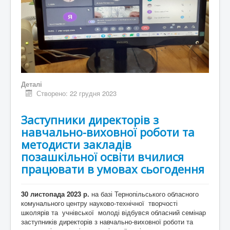
Деталі
Створено: 22 грудня 2023
Заступники директорів з
навчально-виховної роботи та
методисти закладів
позашкільної освіти вчилися
працювати в умовах сьогодення
30 листопада 2023 р
.
на базі Тернопільського обласного
комунального центру науково-технічної творчості
школярів та учнівської молоді відбувся обласний семінар
заступників директорів з навчально-виховної роботи та