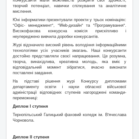
творчий потенціал, навички спілкування та аналітичне
мислення.
Юні інформатики презентували проекти у трьох номінаціях:
"Офіс- менеджмент", "Web-дизайн" та "Програмування".
Високофахова конкурсна комісія прискіпливо і
неупереджено вивчила доробки конкурсантів.
Журі відзначило високий рівень володіння інформаційними
технологіями усіх учасників змагань. Наші конкурсанти
достойно представляли своєї напрацювання. Це розумна,
творча, винахідлива, креативна молодь, яка вміє у
відповідальний момент зібратися, вчасно виконати
поставлені завдання.
На підставі рішення журі Конкурсу дипломами
департаменту освіти і науки обласної військової
адміністрації відповідних ступенів нагороджені команди-
переможниці:
Диплом І ступеня
Тернопільський Галицький фаховий коледж ім. В'ячеслава
Чорновола.
Диплом ІІ ступеня