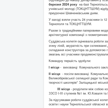
березня 2024 року
на базі Тернопільсь
учнівської молоді (ТОКЦНТТШУМ) відбул
приурочені Шевченківським дням.
У заході взяли участь 24 учасники із 12
Тернополя та ТОКЦНТТШУМ.
Разом із традиційними паперовими мод
архітектурної композиції з геометричних
Суддівська колегія оцінювала роботи за
згину ліній, акуратність при склеюванні
складання конструктора за допомогою ге
змагань всі учасники продемонстрували
Командну першість здобули:
І місце
- вихованці Комунального заклад
ІІ місце
- посіли вихованці Комунальног
Великобірківської селищної ради та Ком
творчості школярів" Заліщицької місько
ІІІ місце
- розділили між собою ко
ЗЗСО І-ІІІ ступенів №1 ім. Ю.Коваля та 
За підсумками роботи суддівської коле
освіти і науки Тернопільської обласної ві