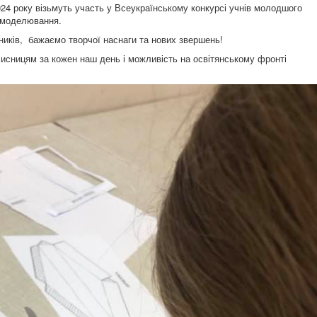
24 року візьмуть участь у Всеукраїнському конкурсі учнів молодшого
о моделювання.
ників, бажаємо творчої наснаги та нових звершень!
сницям за кожен наш день і можливість на освітянському фронті