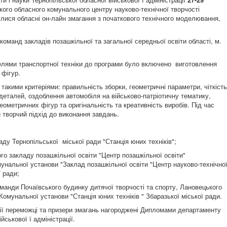
кого обласного комунального центру науково-технічної творчості
ися обласні он-лайн змагання з початкового технічного моделювання,
 команд закладів позашкільної та загальної середньої освіти області, м.
елями транспортної техніки до програми було включено виготовлення
 фігур.
 такими критеріями: правильність зборки, геометричні параметри, чіткість
 деталей, оздоблення автомобіля на військово-патріотичну тематику,
ометричних фігур та оригінальність та креативність виробів. Під час
 творчий підхід до виконання завдань.
у Тернопільської міської ради "Станція юних техніків";
о закладу позашкільної освіти "Центр позашкільної освіти"
унальної установи "Заклад позашкільної освіти "Центр науково-технічно
ї ради;
манди Почаївського будинку дитячої творчості та спорту, Лановецького
Комунальної установи "Станція юних техніків " Збаразької міської ради.
гії переможці та призери змагань нагороджені Дипломами департаменту
йськової ї адміністрації.