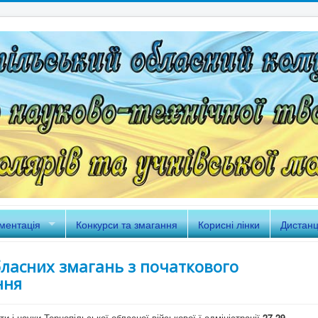
ментація
Конкурси та змагання
Корисні лінки
Дистанц
бласних змагань з початкового
ння
и і науки Тернопільської обласної військової ї адміністрації
27-29