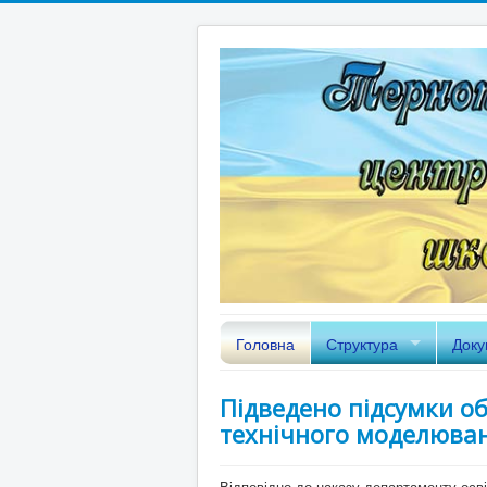
Головна
Структура
Доку
Підведено підсумки о
технічного моделюва
Відповідно до наказу департаменту освіт