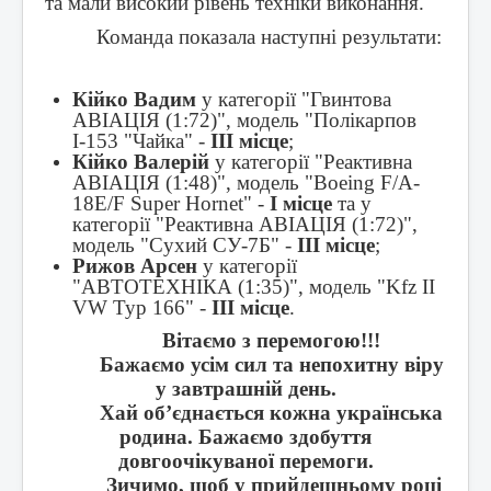
та мали високий рівень техніки виконання.
Команда показала наступні результати:
Кійко Вадим
у категорії "Гвинтова
АВІАЦІЯ (1:72)", модель "Полікарпов
І-153 "Чайка" -
ІІІ місце
;
Кійко Валерій
у категорії "Реактивна
АВІАЦІЯ (1:48)", модель "Boeing F/A-
18E/F Super Hornet" -
І місце
та у
категорії "Реактивна АВІАЦІЯ (1:72)",
модель "Сухий СУ-7Б" -
ІІІ місце
;
Рижов Арсен
у категорії
"АВТОТЕХНІКА (1:35)", модель "Kfz II
VW Typ 166" -
ІІІ місце
.
Вітаємо з перемогою!!!
Бажаємо усім сил та непохитну віру
у завтрашній день.
Хай об’єднається кожна українська
родина. Бажаємо здобуття
довгоочікуваної перемоги.
Зичимо, щоб у прийдешньому році