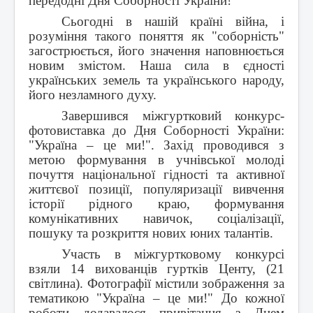
передодні Дня Соборності України!
Сьогодні в нашій країні війна, і
розуміння такого поняття як "соборність"
загострюється, його значення наповнюється
новим змістом. Наша сила в єдності
українських земель та українського народу,
його незламного духу.
Завершився міжгуртковий конкурс-
фотовиставка до Дня Соборності України:
"Україна – це ми!". Захід проводився з
метою формування в учнівської молоді
почуття національної гідності та активної
життєвої позиції, популяризації вивчення
історії рідного краю, формування
комунікативних навичок, соціалізації,
пошуку та розкриття нових юних талантів.
Участь в міжгуртковому конкурсі
взяли 14 вихованців гуртків Центу, (21
світлина). Фотографії містили зображення за
тематикою "Україна – це ми!" До кожної
роботи додавалося привітання з Днем