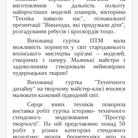
виготовлення та дальність польоту
найпростіших моделей планерів, вікторини
"Техніка навколо нас", пізнавальної
презентації "Винаходи, які придумали діти",
розгадування ребусів і кросвордів тощо.
Вихованці гуртка ПТМ мали
можливість поринути у світ стародавнього
японського мистецтва орігамі – моделей,
створених з паперу. Маленькі майстри з
задоволенням створювали неймовірних
чудернацьких тварин!
Вихованці гуртка "Технічного
дизайну" на творчому майстер-класі вчилися
малювати казковий підводний світ.
Серця юних техніків покорила
виставка робіт гуртка історико- технічного
стендового моделювання "Простір
творчості". На ній представлено понад 50
робіт у різних категоріях стендового
моделізму: авіація, бронетехніка, авто та