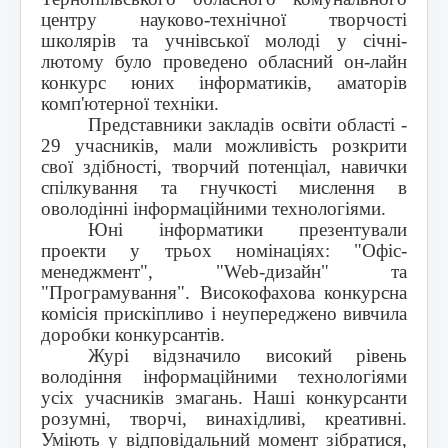
Контакти
центру науково-технічної творчості
школярів та учнівської молоді у січні-
лютому було проведено обласний он-лайн
конкурс юних інформатиків, аматорів
комп'ютерної техніки.
Представники закладів освіти області -
29 учасників, мали можливість розкрити
свої здібності, творчий потенціал, навички
спілкування та гнучкості мислення в
оволодінні інформаційними технологіями.
Юні інформатики презентували
проекти у трьох номінаціях: "Офіс-
менеджмент", "Web-дизайн" та
"Програмування". Високофахова конкурсна
комісія прискіпливо і неупереджено вивчила
доробки конкурсантів.
Журі відзначило високий рівень
володіння інформаційними технологіями
усіх учасників змагань. Наші конкурсанти
розумні, творчі, винахідливі, креативні.
Уміють у відповідальний момент зібратися,