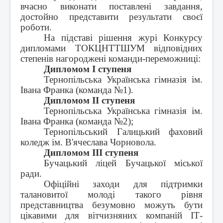
вчасно виконати поставлені завдання,
достойно представити результати своєї
роботи.
На підставі рішення журі Конкурсу
дипломами ТОКЦНТТШУМ відповідних
степенів нагороджені команди-переможниці:
Дипломом І ступеня
Тернопільська Українська гімназія ім.
Івана Франка (команда №1).
Дипломом ІІ ступеня
Тернопільська Українська гімназія ім.
Івана Франка (команда №2);
Тернопільський Галицький фаховий
коледж ім. В'ячеслава Чорновола.
Дипломом ІІІ ступеня
Бучацький ліцей Бучацької міської
ради.
Офіційні заходи для підтримки
талановитої молоді такого рівня
представництва безумовно можуть бути
цікавими для вітчизняних компаній ІТ-