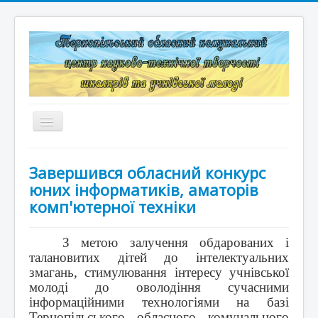
Перемикач
навігації
Головна
Завершився обласний конкурс
Структура
юних інформатиків, аматорів
комп'ютерної техніки
Документація
Конкурси та змагання
З метою залучення обдарованих і
талановитих дітей до інтелектуальних
Корисні лінки
змагань, стимулювання інтересу учнівської
молоді до оволодіння сучасними
Дистанційне навчання
інформаційними технологіями на базі
Тернопільського обласного комунального