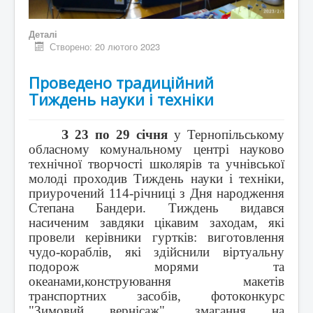
Деталі
Створено: 20 лютого 2023
Проведено традиційний
Тиждень науки і техніки
З 23 по 29 січня
у Тернопільському
обласному комунальному центрі науково
технічної творчості школярів та учнівської
молоді проходив Тиждень науки і техніки,
приурочений 114-річниці з Дня народження
Степана Бандери. Тиждень видався
насиченим завдяки цікавим заходам, які
провели керівники гуртків: виготовлення
чудо-кораблів, які здійснили віртуальну
подорож морями та
океанами,
конструювання макетів
транспортних засобів, фотоконкурс
"Зимовий вернісаж", змагання на