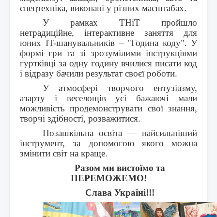
спецтехніка, виконані у різних масштабах.
У рамках ТНіТ пройшло
нетрадиційне, інтерактивне заняття для
юних IT-шанувальників –
"Година коду".
У
формі гри та зі зрозумілими інструкціями
гуртківці за одну годину вчилися писати код
і відразу бачили результат своєї роботи.
У атмосфері творчого ентузіазму,
азарту і веселощів усі бажаючі мали
можливість продемонструвати свої знання,
творчі здібності, розважитися.
Позашкільна освіта — найсильніший
інструмент, за допомогою якого можна
змінити світ на краще.
Разом ми вистоїмо та
ПЕРЕМОЖЕМО!
Слава Україні!!!