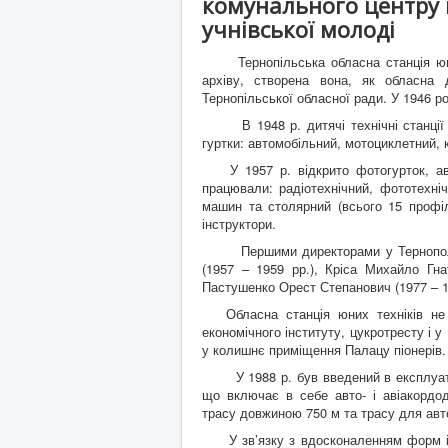
комунального центру н
учнівської молоді
Тернопільська обласна станція юних т
архіву, створена вона, як обласна 
Тернопільської обласної ради. У 1946 р
В 1948 р. дитячі технічні станції б
гуртки: автомобільний, мотоциклетний, кі
У 1957 р. відкрито фотогурток, аві
працювали: радіотехнічний, фототехнічн
машин та столярний (всього 15 профілі
інструктори.
Першими директорами у Тернополі бул
(1957 – 1959 рр.), Кріса Михайло Гна
Пастушенко Орест Степанович (1977 – 19
Обласна станція юних техніків не м
економічного інституту, цукротресту і у 
у колишнє приміщення Палацу піонерів.
У 1988 р. був введений в експлуатац
що включає в себе авто- і авіакордо
трасу довжиною 750 м та трасу для авт
У зв’язку з вдосконаленням форм і ме