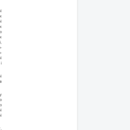
ї
х
ї
х
о
х
,
-
-
ї
і
ї
в
у
о
з
ї
ї
,