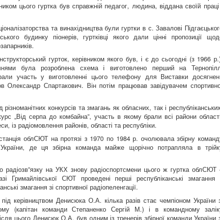
вником цього гуртка був справжній педагог, людина, віддана своїй праці 
налізаторства та винахідництва були гуртки в с. Завалові Підгаєцьког
ького будинку піонерів, гуртківці якого дали цінні пропозиції щод
запарників.
кторський гурток, керівником якого був, і є до сьогодні (з 1966 р.)
нями була розроблена схема і виготовлено перший на Тернопілл
рали участь у виготовленні цього телефону для Виставки досягнен
ов Олександр Спартакович. Він потім працював завідувачем спортивно
номанітних конкурсів та змагань як обласних, так і республіканських
курс „Від серпа до комбайна”, участь в якому брали всі райони області
си, із радіомовлення районів, області та республіки.
нція облСЮТ на протязі з 1970 по 1984 р. очолювала збірну команд
ь України, де ця збірна команда майже щорічно потрапляла в трійк
радіозв”язку на УКХ знову радіоспортсмени цього ж гуртка облСЮТ 
азі Гримайлівської СЮТ проведені перші республіканські змагання 
анські змагання зі спортивної радіопеленгації.
керівництвом Денисюка О.А. кілька разів стає чемпіоном України з
тому (капітан команди Степаненко Сергій М.) і в командному залік
сля цього Денисюк О.А. був одним із тренерів збірної команди України з