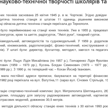
ауково-технічної творчості школярів та
ехніків заснована 25 квітня 1945 р. в м. Чорткові. Згідно довідки 
дитяча технічна станція зі штатом 11 одиниць рішенням виконком
оці обласна дитяча технічна станція переїхала до Тернополя.
уло перейменовано на станції юних техніків. Уже в 1955 р. працювал
ногурток, крою та шиття, радіогурток, "Умілі руки", токарний гурток.
амодельний, автомоделістів та судномодельний. У 1959 р. додатков
ий, кіномеханіків, радіотелеграфії, фізико-технічний, конструювання с/
в). У штаті були: директор, бухгалтер, методист, завгосп та педагоги
и: Ліщук Лідія Михайлівна (по 1957 р.), Гончаренко Лідія Фролівн
тович (1959 – 1973 рр.), Кусень Богдан Семенович (1973 – 1977 рр.)
89 рр.). З 1990 р. по теперішній час – Кохан Йосиф Іванович.
ала постійної адреси прописки, базувалася на території фінансово
1982 році переїхала на вул. Ватутіна,11 (зараз вул. Січових Стрільців, 13
ію спортивно-технічний комплекс (вул. Митрополита Шептицького, 26)
дроми, площадку для запуску радіокерованих автомоделей, картингов
отрасових моделей, довжиною 30,5 метрів.
тодів діяльності обласну станцію юних техніків з 30 квітня 1993 рок