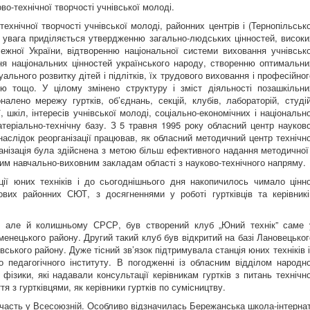
о-технічної творчості учнівської молоді.
нічної творчості учнівської молоді, районних центрів і (Тернопільсько
ва увага приділяється утвердженню загально-людських цінностей, високи
жної України, відтворенню національної системи виховання учнівсько
ня національних цінностей українського народу, створенню оптимальни
ального розвитку дітей і підлітків, їх трудового виховання і професійног
ю тощо. У цілому змінено структуру і зміст діяльності позашкільни
оналено мережу гуртків, об’єднань, секцій, клубів, лабораторій, студій
, шкіл, інтересів учнівської молоді, соціально-економічних і національно
атеріально-технічну базу. З 5 травня 1995 року обласний центр науково
внаслідок реорганізації працював, як обласний методичний центр технічно
ганізація була здійснена з метою більш ефективного надання методичної 
шим навчально-виховним закладам області з науково-технічного напряму.
 юних техніків і до сьогоднішнього дня накопичилось чимало цінно
нових районних СЮТ, з досягненнями у роботі гуртківців та керівникі
але й колишньому СРСР, був створений клуб „Юний технік” саме 
еменецького району. Другий такий клуб був відкритий на базі Лановецьког
івського району. Дуже тісний зв’язок підтримувала станція юних техніків і
 педагогічного інституту. В погодженні із обласним відділом народно
фізики, які надавали консультації керівникам гуртків з питань технічно
тя з гуртківцями, як керівники гуртків по сумісництву.
сть у Всесоюзній. Особливо відзначилась Бережанська школа-інтернат