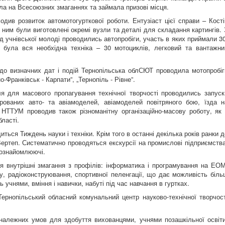
ала на Всесоюзних змаганнях та займала призові місця.
розвиток автомотогурткової роботи. Ентузіаст цієї справи – Кості
им були виготовлені окремі вузли та деталі для складання картингів. 
д учнівської молоді проводились автопробіги, участь в яких приймали 30
и була вся необхідна техніка – 30 мотоциклів, легковий та вантажни
визначних дат і подій Тернопільська облСЮТ проводила мотопробіг
о-Франківськ - Карпати”, „Тернопіль - Рівне”.
для масового пропагування технічної творчості проводились запуск
керованих авто- та авіамоделей, авіамоделей повітряного бою, їзда н
 НТТУМ проводив також різноманітну організаційно-масову роботу, як 
бласті.
ся Тиждень науки і техніки. Крім того в останні декілька років ранки д
Вертеп. Систематично проводяться екскурсії на промислові підприємства
оознайомлюючі.
внутрішні змагання з профілів: інформатика і програмування на ЕОМ
у, радіоконструювання, спортивної пеленгації, що дає можливість біль
 учнями, вміння і навички, набуті під час навчання в гуртках.
рнопільський обласний комунальний центр науково-технічної творчост
жних умов для здобуття вихованцями, учнями позашкільної освіти