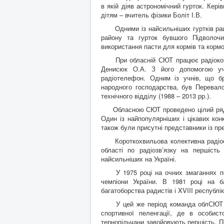
в якій діяв астрономічний гурток. Кері
дітям – вчитель фізики Боліт І.В.
Одними із найсильніших гуртків раціо
району та гурток бувшого Підволочис
використання пасти для кормів та кормо
При обласній СЮТ працює радіоконстру
Денисюк О.А. З його допомогою уч
радіотелефон. Одним із учнів, що б
народного господарства, був Перевал
технічного відділу (1988 – 2013 рр.).
Обласною СЮТ проведено цілий ряд різ
Один із найпопулярніших і цікавих кон
також були присутні представники із пре
Короткохвильова колективна радіоста
області по радіозв’язку на першіст
найсильніших на Україні.
У 1975 році на очних змаганнях по 
чемпіони України. В 1981 році на б
багатоборства радистів і XVIII республік
У цей же період команда облСЮТ під 
спортивної пеленгації, де в особис
тернопільчани завойовують першість. Пі