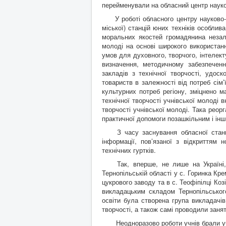
перейменували на обласний центр науков
У роботі обласного центру науково-тех
міської) станцій юних техніків особли
моральних якостей громадянина незале
молоді на основі широкого використан
умов для духовного, творчого, інтелекту
визначення, методичному забезпеченн
закладів з технічної творчості, удоск
товариств в залежності від потреб сім’ї
культурних потреб регіону, зміцнено м
технічної творчості учнівської молоді 
творчості учнівської молоді. Така реор
практичної допомоги позашкільним і ін
З часу заснування обласної станції
інформації, пов’язаної з відкриттям 
технічних гуртків.
Так, вперше, не лише на Україні, 
Тернопільській області у с. Горинка Кр
цукрового заводу та в с. Теофіпілці Коз
викладацьким складом Тернопільського
освіти була створена група викладачів 
творчості, а також самі проводили занят
Неодноразово роботи учнів брали уча