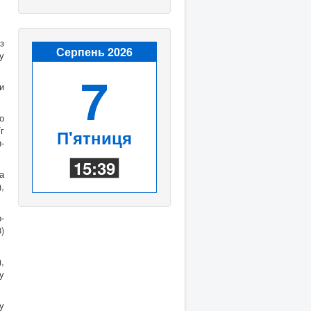
з
Серпень 2026
у
7
и
о
г
П'ятниця
-
15:39
а
,
-
)
,
у
у