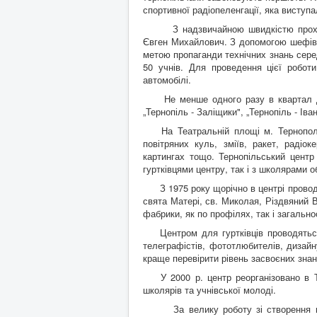
спортивної радіопеленгації, яка виступ
З надзвичайною швидкістю проходив 
Євген Михайлович. З допомогою шефів н
метою пропаганди технічних знань сере
50 учнів. Для проведення цієї робот
автомобілі.
Не менше одного разу в квартал до 
„Тернопіль - Заліщики", „Тернопіль - Іван
На Театральній площі м. Тернополя 
повітряних куль, зміїв, ракет, радіо
картингах тощо. Тернопільський центр
гуртківцями центру, так і з школярами о
З 1975 року щорічно в центрі проводить
свята Матері, св. Миколая, Різдвяний 
фабрики, як по профілях, так і загальн
Центром для гуртківців проводяться 
телеграфістів, фототлюбителів, дизайн
краще перевірити рівень засвоєних знань
У 2000 р. центр реорганізовано в Те
школярів та учнівської молоді.
За велику роботу зі створення нале