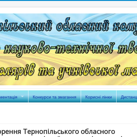
ментація
Конкурси та змагання
Корисні лінки
Дистанц
ворення Тернопільського обласного