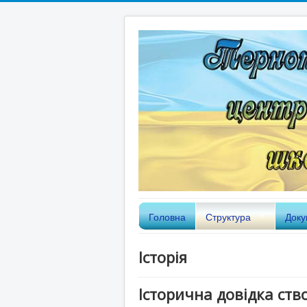
Головна
Структура
Доку
Історія
Історична довідка ст