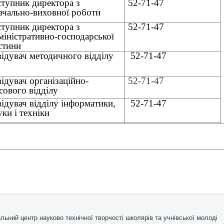
ступник директора з
52-71-47
вчально-виховної роботи
ступник директора з
52-71-47
міністративно-господарської
стини
відувач методичного відділу
52-71-47
відувач організаційно-
52-71-47
сового відділу
відувач відділу інформатики,
52-71-47
уки і техніки
ьний центр науково технічної творчості школярів та учнівської молоді