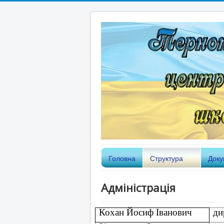
Головна
Структура
Доку
Адміністрація
Кохан
Йосиф Іванович
ди