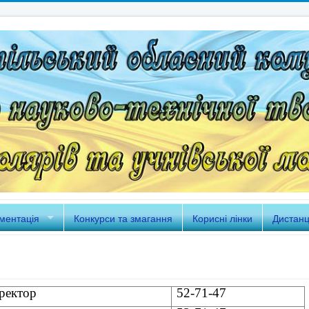
ментація
Конкурси та змагання
Корисні лінки
Дистанц
ректор
52-71-47