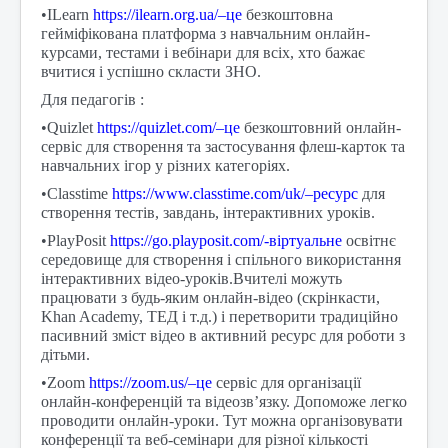
•ILearn
https://ilearn.org.ua/–це
безкоштовна
гейміфікована платформа з навчальним онлайн-
курсами, тестами і вебінари для всіх, хто бажає
вчитися і успішно скласти ЗНО.
Для педагогів :
•Quizlet
https://quizlet.com/–це
безкоштовний онлайн-
сервіс для створення та застосування флеш-карток та
навчальних ігор у різних категоріях.
•Classtime
https://www.classtime.com/uk/–ресурс
для
створення тестів, завдань, інтерактивних уроків.
•PlayPosit
https://go.playposit.com/-віртуальне
освітнє
середовище для створення і спільного використання
інтерактивних відео-уроків.Вчителі можуть
працювати з будь-яким онлайн-відео (скрінкасти,
Khan Academy, ТЕД і т.д.) і перетворити традиційно
пасивний зміст відео в активний ресурс для роботи з
дітьми.
•Zoom
https://zoom.us/–це
сервіс для організації
онлайн-конференцій та відеозв’язку. Допоможе легко
проводити онлайн-уроки. Тут можна організовувати
конференції та веб-семінари для різної кількості