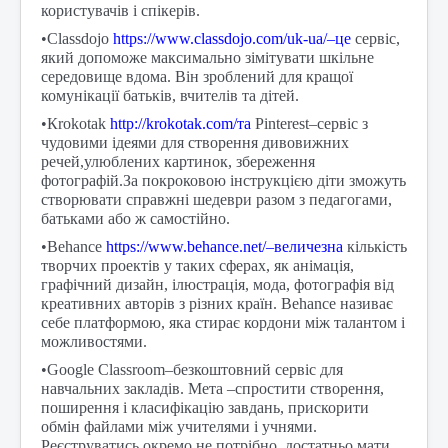
користувачів і спікерів.
•Classdojo
https://www.classdojo.com/uk-ua/–це
сервіс,
який допоможе максимально зімітувати шкільне
середовище вдома. Він зроблений для кращої
комунікації батьків, вчителів та дітей.
•Кrokotak
http://krokotak.com/та
Pinterest–сервіс з
чудовими ідеями для створення дивовижних
речей,улюблених картинок, збереження
фотографій.За покроковою інструкцією діти зможуть
створювати справжні шедеври разом з педагогами,
батьками або ж самостійно.
•Behance
https://www.behance.net/–величезна
кількість
творчих проектів у таких сферах, як анімація,
графічний дизайн, ілюстрація, мода, фотографія від
креативних авторів з різних країн. Behance називає
себе платформою, яка стирає кордони між талантом і
можливостями.
•Google Classroom–безкоштовний сервіс для
навчальних закладів. Мета –спростити створення,
поширення і класифікацію завдань, прискорити
обмін файлами між учителями і учнями.
Реєструватись окремо не потрібно, достатньо мати