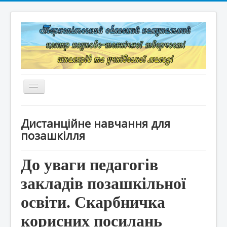
Перемикач
навігації
Головна
Дистанційне навчання для
Структура
позашкілля
Документація
До уваги педагогів
Конкурси та змагання
закладів позашкільної
Корисні лінки
освіти. Скарбничка
Дистанційне навчання
корисних посилань