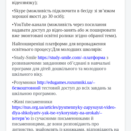
відеозвязку);
•Skype (можливість підключити в бесіду зі зв’язком
хорошої якості до 30 осіб);
•YouTube-канали (можливість через посилання
надавати доступ до відео-занять або ж поширювати
вже змонтовані освітні ролики згідно обраної теми).
Найпоширеніші платформи для впровадження
освітнього процесу:Для молодших школярів:
•Study-Smile
https://study-smile.com/–платформа
з
розвиваючими завданнями об’єднані в навчальні
програми для дітей дошкільного та молодшого
шкільного віку.
•Розумники
http://edugames.rozumniki.ua/–
безкоштовний
тестовий доступ до всіх завдань за
шкільною програмою.
•Живі письменники
https://nus.org.ua/articles/pysmennyky-zapysuyut-video-
dlya-shkolyariv-yak-tse-vykorystaty-na-urokah/–
інтерв’ю
із сучасними письменниками й
письменницями, де вони розповідають про
дитинство, знайомлять із книжками, відповідають на