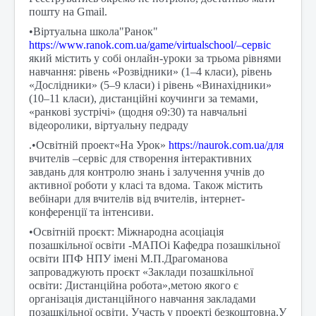
пошту на Gmail.
•Віртуальна школа"Ранок"
https://www.ranok.com.ua/game/virtualschool/–сервіс
який містить у собі онлайн-уроки за трьома рівнями
навчання: рівень «Розвідники» (1–4 класи), рівень
«Дослідники» (5–9 класи) і рівень «Винахідники»
(10–11 класи), дистанційні коучинги за темами,
«ранкові зустрічі» (щодня о9:30) та навчальні
відеоролики, віртуальну педраду
.•Освітній проект«На Урок»
https://naurok.com.ua/для
вчителів –сервіс для створення інтерактивних
завдань для контролю знань і залучення учнів до
активної роботи у класі та вдома. Також містить
вебінари для вчителів від вчителів, інтернет-
конференції та інтенсиви.
•Освітній проєкт: Міжнародна асоціація
позашкільної освіти -МАПОі Кафедра позашкільної
освіти ІПФ НПУ імені М.П.Драгоманова
запроваджують проєкт «Заклади позашкільної
освіти: Дистанційна робота»,метою якого є
організація дистанційного навчання закладами
позашкільної освіти. Участь у проекті безкоштовна.У