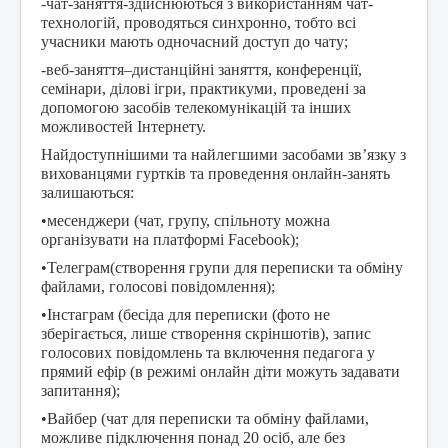
-чат-заняття-здійснюються з використанням чат-
технологій, проводяться синхронно, тобто всі
учасники мають одночасний доступ до чату;
-веб-заняття–дистанційні заняття, конференції,
семінари, ділові ігри, практикуми, проведені за
допомогою засобів телекомунікацій та інших
можливостей Інтернету.
Найдоступнішими та найлегшими засобами зв’язку з
вихованцями гуртків та проведення онлайн-занять
залишаються:
•месенджери (чат, групу, спільноту можна
організувати на платформі Facebook);
•Телеграм(створення групи для переписки та обміну
файлами, голосові повідомлення);
•Інстаграм (бесіда для переписки (фото не
зберігається, лише створення скріншотів), запис
голосових повідомлень та включення педагога у
прямий ефір (в режимі онлайн діти можуть задавати
запитання);
•Вайбер (чат для переписки та обміну файлами,
можливе підключення понад 20 осіб, але без