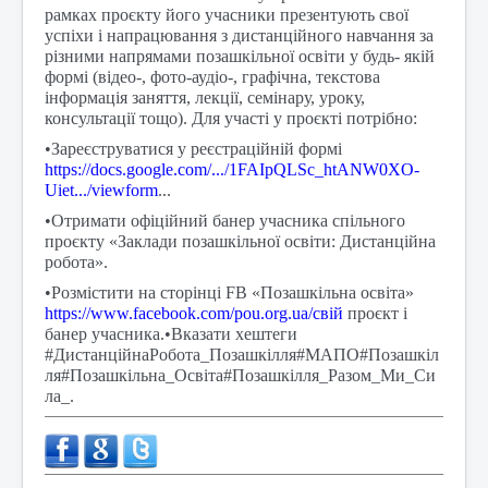
рамках проєкту його учасники презентують свої
успіхи і напрацювання з дистанційного навчання за
різними напрямами позашкільної освіти у будь- якій
формі (відео-, фото-аудіо-, графічна, текстова
інформація заняття, лекції, семінару, уроку,
консультації тощо). Для участі у проєкті потрібно:
•Зареєструватися у реєстраційній формі
https://docs.google.com/.../1FAIpQLSc_htANW0XO-
Uiet.../viewform
...
•Отримати офіційний банер учасника спільного
проєкту «Заклади позашкільної освіти: Дистанційна
робота».
•Розмістити на сторінці FB «Позашкільна освіта»
https://www.facebook.com/pou.org.ua/свій
проєкт і
банер учасника.•Вказати хештеги
#ДистанційнаРобота_Позашкілля
#МАПО
#Позашкіл
ля
#Позашкільна_Освіта
#Позашкілля_Разом_Ми_Си
ла_
.