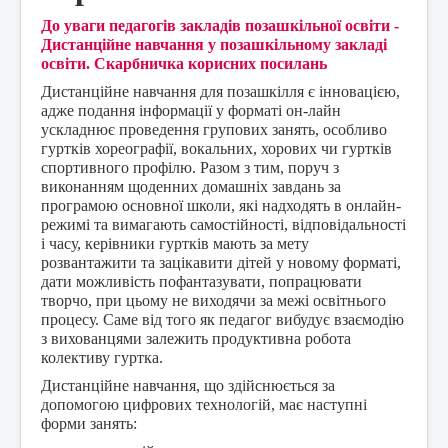
Контакти
До уваги педагогів закладів позашкільної освіти -
Дистанційне навчання у позашкільному закладі
освіти. Скарбничка корисних посилань
Дистанційне навчання для позашкілля є інновацією,
адже подання інформації у форматі он-лайн
ускладнює проведення групових занять, особливо
гуртків хореографії, вокальних, хорових чи гуртків
спортивного профілю. Разом з тим, поруч з
виконанням щоденних домашніх завдань за
програмою основної школи, які надходять в онлайн-
режимі та вимагають самостійності, відповідальності
і часу, керівники гуртків мають за мету
розвантажити та зацікавити дітей у новому форматі,
дати можливість пофантазувати, попрацювати
творчо, при цьому не виходячи за межі освітнього
процесу. Саме від того як педагог вибудує взаємодію
з вихованцями залежить продуктивна робота
колективу гуртка.
Дистанційне навчання, що здійснюється за
допомогою цифрових технологій, має наступні
форми занять: