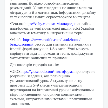
запитання. До відео розроблені методичні
рекомендації. У них є завдання не лише з мови та
літератури, а й з математики, інформатики, дизайну
та технологій і навіть образотворчого мистецтва.
•Вчи.юа
https://vchy.com.ua/–міжнародна
онлайн-
платформа, де учні початкової школи усієї України
вивчають математику в інтерактивній формі.
•Matific
https://www.matific.com/ua/uk/home/–
безкоштовний
ресурс для вивчення математики в
ігровій формі для учнів 1-6 класів. Учні можуть
вирішувати задачі, проходити тести, досліджувати
математичні концепції та прийоми.
Для школярів середніх класів:
•GIOS
https://gioschool.com/–платформа
пропонує не
розрізнені завдання, але повноцінно
укомплектований урок. Актуальну шкільну
програму для 5–9 класів учителі-методисти
перетворили на інтерактивні уроки з анімованими
відео-поясненнями, опорними конспектами і
схемами, інтерактивними тестами і практичними
завданнями.