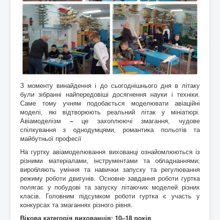
Контакти
З моменту винайдення і до сьогоднішнього дня в літаку
були зібранні найпередовіші досягнення науки і техніки.
Саме тому учням подобається моделювати авіаційні
моделі, які відтворюють реальний літак у мініатюрі.
Авіамоделізм
–
це захоплюючі змагання, чудове
спілкування з однодумцями, романтика польотів та
майбутньої професії
На гуртку авіамоделювання вихованці ознайомлюються із
різними матеріалами, інструментами та обладнаннями;
виробляють уміння та навички запуску та регулювання
режиму роботи двигунів. Основне завдання роботи гуртка
полягає у побудові та запуску літаючих моделей різних
класів. Головним підсумком роботи гуртка є участь у
конкурсах та змаганнях різного рівня.
Вікова категорія вихованців: 10
–18 років