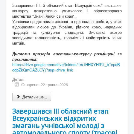
Завершився ІІІ- й обласний етап Всеукраїнської виставки-
конкурсу декоративно ужиткового і образотворчого
мистецтва "Знай і люби свій край".
Учасники представили яскраві та оригінальні роботи, у яких
відобразили любов до України, рідного краю, народних
традицій та культурної спадщини. Виставка вкотре
засвідчила талановитість, творчість і майстерність юних
митців.
Дипломи призерів виставки-конкурсу розміщені за
посиланням
:
https://drive.google.com/drive/folders/1rs1HHXYHfR1_bTepaB
qdpZkQmOAZ6OYj?usp=drive_link
Деталі
Створено: 22 травня 2026
Детальніше...
Завершився ІІІ обласний етап
Всеукраїнських відкритих
змагань учнівської молоді з
автомодельного спорту (трасові