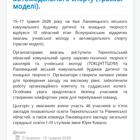
моделі).
15–17 травня 2026 року на базі Лановецького міського
комунального будинку дитячої та юнацької творчості
відбувся ІІІ обласний етап Всеукраїнських відкритих
змагань учнівської молоді з автомодельного спорту
(трасові моделі).
Організаторами змагань виступили Тернопільський
обласний комунальний центр науково-технічної творчості
школярів та учнівської молоді (ТОКЦНТТШУМ) та
Лановецький міський комунальний будинок дитячої та
юнацької творчості. Організатори створили належні умови
для проведення заходу на високому рівні, забезпечили
роботу організаційного комітету та суддівської колегії.
Особлива увага приділялася безпеці учасників та
створенню комфортних умов для перебування команд.
Цьогоріч у змаганнях взяли участь 46 учасників із п’яти
закладів позашкільної освіти Тернопільської та Рівненської
областей, а також команда Лановецького закладу загальної
середньої освіти І–ІІІ ступенів імені Юрія Коваля.
Деталі
Створено: 19 травня 2026