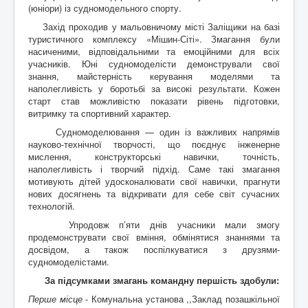
Контакти
(юніори) із судномодельного спорту.
Захід проходив у мальовничому місті Заліщики на базі
туристичного комплексу «Мішин-Сіті». Змагання були
насиченими, відповідальними та емоційними для всіх
учасників. Юні судномоделісти демонстрували свої
знання, майстерність керування моделями та
наполегливість у боротьбі за високі результати. Кожен
старт став можливістю показати рівень підготовки,
витримку та спортивний характер.
Судномоделювання — один із важливих напрямів
науково-технічної творчості, що поєднує інженерне
мислення, конструкторські навички, точність,
наполегливість і творчий підхід. Саме такі змагання
мотивують дітей удосконалювати свої навички, прагнути
нових досягнень та відкривати для себе світ сучасних
технологій.
Упродовж п’яти днів учасники мали змогу
продемонструвати свої вміння, обмінятися знаннями та
досвідом, а також поспілкуватися з друзями-
судномоделістами.
За підсумками змагань командну першість здобули:
Перше місце
- Комунальна установа ,,Заклад позашкільної