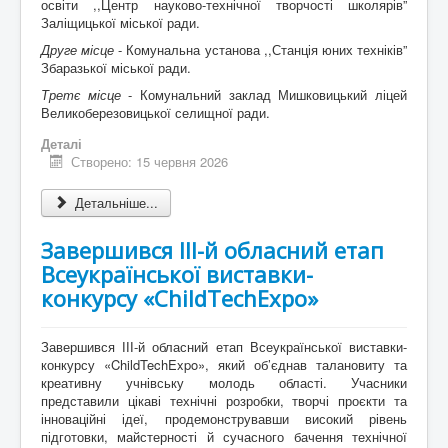
освіти ,,Центр науково-технічної творчості школярів”
Заліщицької міської ради.
Друге місце
- Комунальна установа ,,Станція юних техніків”
Збаразької міської ради.
Третє місце
- Комунальний заклад Мишковицький ліцей
Великоберезовицької селищної ради.
Деталі
Створено: 15 червня 2026
Детальніше...
Завершився ІІІ-й обласний етап
Всеукраїнської виставки-
конкурсу «ChildTechExpo»
Завершився ІІІ-й обласний етап Всеукраїнської виставки-
конкурсу «ChildTechExpo», який об’єднав талановиту та
креативну учнівську молодь області. Учасники
представили цікаві технічні розробки, творчі проєкти та
інноваційні ідеї, продемонструвавши високий рівень
підготовки, майстерності й сучасного бачення технічної