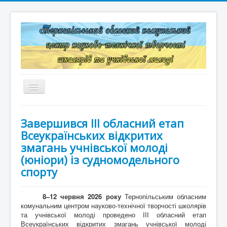
Перемикач
навігації
Головна
Завершився ІІІ обласний етап
Структура
Всеукраїнських відкритих
змагань учнівської молоді
Документація
(юніори) із судномодельного
спорту
Конкурси та змагання
Корисні лінки
8–12 червня 2026 року
Тернопільським обласним
комунальним центром науково-технічної творчості школярів
Дистанційне навчання
та учнівської молоді проведено ІІІ обласний етап
Всеукраїнських відкритих змагань учнівської молоді