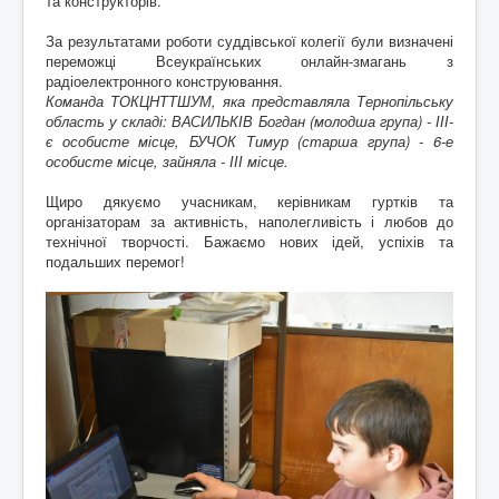
та конструкторів.
За результатами роботи суддівської колегії були визначені
переможці Всеукраїнських онлайн-змагань з
радіоелектронного конструювання.
Команда ТОКЦНТТШУМ, яка представляла Тернопільську
область у складі: ВАСИЛЬКІВ Богдан (молодша група) - ІІІ-
є особисте місце, БУЧОК Тимур (старша група) - 6-е
особисте місце, зайняла - ІІІ місце.
Щиро дякуємо учасникам, керівникам гуртків та
організаторам за активність, наполегливість і любов до
технічної творчості. Бажаємо нових ідей, успіхів та
подальших перемог!