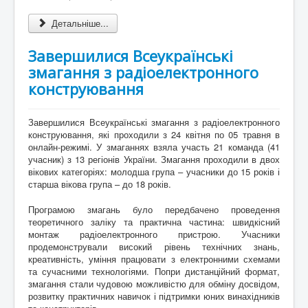
Детальніше...
Завершилися Всеукраїнські
змагання з радіоелектронного
конструювання
Завершилися Всеукраїнські змагання з радіоелектронного
конструювання, які проходили з 24 квітня по 05 травня в
онлайн-режимі. У змаганнях взяла участь 21 команда (41
учасник) з 13 регіонів України. Змагання проходили в двох
вікових категоріях: молодша група – учасники до 15 років і
старша вікова група – до 18 років.
Програмою змагань було передбачено проведення
теоретичного заліку та практична частина: швидкісний
монтаж радіоелектронного пристрою. Учасники
продемонстрували високий рівень технічних знань,
креативність, уміння працювати з електронними схемами
та сучасними технологіями. Попри дистанційний формат,
змагання стали чудовою можливістю для обміну досвідом,
розвитку практичних навичок і підтримки юних винахідників