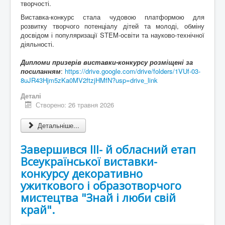
творчості.
Виставка-конкурс стала чудовою платформою для
розвитку творчого потенціалу дітей та молоді, обміну
досвідом і популяризації STEM-освіти та науково-технічної
діяльності.
Дипломи призерів виставки-конкурсу розміщені за
посиланням
:
https://drive.google.com/drive/folders/1VUf-03-
8uJR43Hjm5zKa0MV2ftzjHMfN?usp=drive_link
Деталі
Створено: 26 травня 2026
Детальніше...
Завершився ІІІ- й обласний етап
Всеукраїнської виставки-
конкурсу декоративно
ужиткового і образотворчого
мистецтва "Знай і люби свій
край".