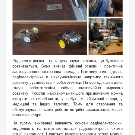
Контакти
Радіоелектроніка – це галузь науки і техніки, що бурхливо
розвивається. Вона вивчає фізичні основи і практичне
застосування електронних приладів. Важливу роль відіграє
радіоелектроніка в найсучаснішому напрямку технічного
розвитку суспільства – робототехніці. На сьогоднішній день
галузь робототехніки набула надзвичайно широкого
розвитку. Роботів найрізноманітнішого призначення можна
зустріти на виробництві, у побуті, у військовій сфері, у
медицині та інших галузях. Тому для створення та
обслуговування таких роботів потрібні висококваліфіковані
інженерні кадри.
На гуртку вихованці вивчають основи радіоелектроніки,
моделюють на макетних платах радіоелектронні схеми
різної складності і вчаться використовувати готові модулі