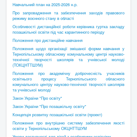
Контакти
Навчальний план на 2025-2026 н.р.
Про запровадження та забезпечення заходів правового
режиму воєнного стану в області
Особливості дистанційної роботи керівника гуртка закладу
позашкільної освіти під час карантинного періоду
Положення про дистанційне навчання
Положення щодо організації змішаної форми навчання у
Тернопільському обласному комунальному центрі науково-
технічної творчості школярів та учнівської молоді
(ТОКЦНТТШУМ)
Положення про академічну доброчесність учасників
освітнього процесу Тернопільського обласного
комунального центру науково-технічної творчості школярів
та учнівської молоді
Закон України "Про освіту"
Закон України "Про позашкільну освіту"
Концепція розвитку позашкільної освіти (проект)
Положення про внутрішню систему забезпечення якості
освіти у Тернопільському ОКЦНТТШУМ
Умови доступності для дітей з особливими освітніми