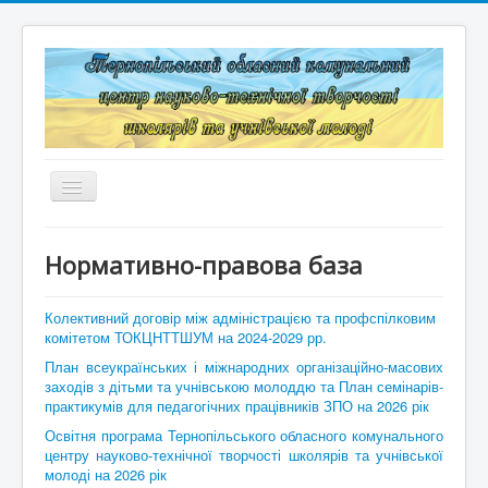
Перемикач
навігації
Головна
Нормативно-правова база
Структура
Колективний договір між адміністрацією та профспілковим
Документація
комітетом ТОКЦНТТШУМ на 2024-2029 рр.
План всеукраїнських і міжнародних організаційно-масових
Конкурси та змагання
заходів з дітьми та учнівською молоддю та План семінарів-
практикумів для педагогічних працівників ЗПО на 2026 рік
Корисні лінки
Освітня програма Тернопільського обласного комунального
Дистанційне навчання
центру науково-технічної творчості школярів та учнівської
молоді на 2026 рік