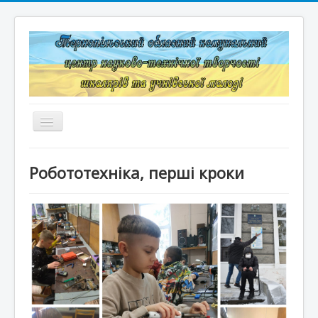
Перемикач
навігації
Головна
Робототехніка, перші кроки
Структура
Документація
Конкурси та змагання
Корисні лінки
Дистанційне навчання