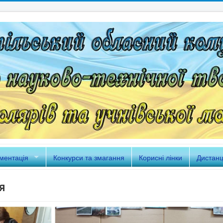
ментація
Конкурси та змагання
Корисні лінки
Дистанц
я