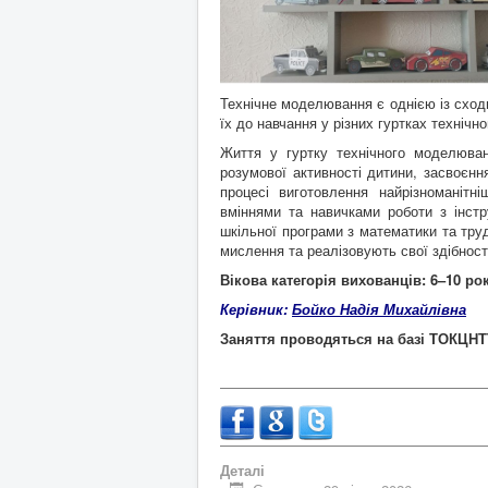
Технічне моделювання є однією із сход
їх до навчання у різних гуртках технічн
Життя у гуртку технічного моделюв
розумової активності дитини, засвоєнн
процесі виготовлення найрізноманітн
вміннями та навичками роботи з інстр
шкільної програми з математики та тру
мислення та реалізовують свої здібності
Вікова категорія вихованців: 6
–
10 ро
Керівник:
Бойко Надія Михайлівна
Заняття проводяться на базі ТОКЦ
Деталі