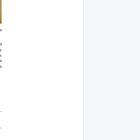
и
а
у
ь
я
е