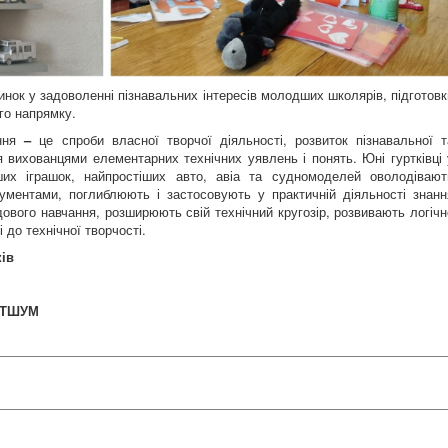
инок у задоволенні пізнавальних інтересів молодших школярів, підготовк
ого напрямку.
ання
–
це спроби власної творчої діяльності, розвиток пізнавальної т
я вихованцями елементарних технічних уявлень і понять. Юні гуртківці 
іших іграшок, найпростіших авто, авіа та судномоделей оволодівают
ументами, поглиблюють і застосовують у практичній діяльності знанн
дового навчання, розширюють свій технічний кругозір, розвивають логічн
 до технічної творчості.
ків
НТТШУМ