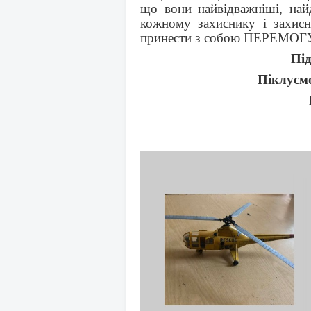
що вони найвідважніші, найд
кожному захиснику і захисн
принести з собою ПЕРЕМОГ
Під
Піклуємо