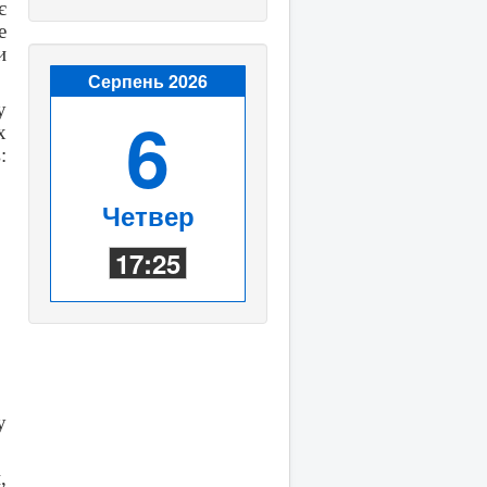
є
е
и
Серпень 2026
у
6
х
:
Четвер
17:25
у
,