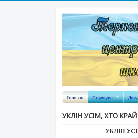
Головна
Структура
Доку
УКЛІН УСІМ, ХТО КРА
УКЛІН УС