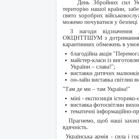
День Збройних сил Ук
територію нашої країни, заб
свято хоробрих військовослу
можемо почуватися у безпеці 
З нагоди відзначення
ОКЦНТТШУМ з дотриманням в
карантинних обмежень в умова
благодійна акція "Перемога
майстер-класи із виготовл
України – слава!";
виставки дитячих малюнків
он-лайн виставка світлин 
"Там де ми – там Україна!"
міні - експозиція історико
виставка фотосвітлин вихо
тематичні інформаційно-пр
Прагнемо, щоб наші захисн
вдячність.
Українська армія - сила і го