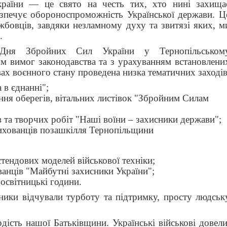
раїни — це свято на честь тих, хто нині захища
езпечує обороноспроможність Української держави. Ц
жбовців, завдяки незламному духу та звитязі яких, м
.
 Дня Збройних Сил України у Тернопільськом
имог законодавства та з урахуванням встановлени
х воєнного стану проведена низка тематичних заходів
 в єднанні";
ення оберегів, вітальних листівок "Збройним Силам
 та творчих робіт "Наші воїни – захисники держави";
вихованців позашкілля Тернопільщини
-стендових моделей військової техніки;
ванців "Майбутні захисники України";
освітницькі години.
ики відчували турботу та підтримку, просту людськ
рдість нашої Батьківщини. Українські військові довели