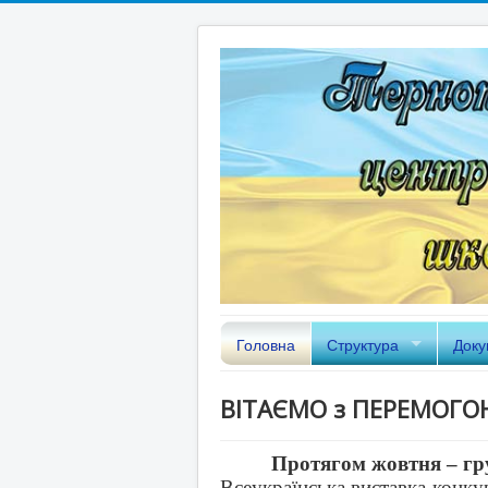
Головна
Структура
Доку
ВІТАЄМО з ПЕРЕМОГОЮ
Протягом жовтня – гр
Всеукраїнська виставка-конку