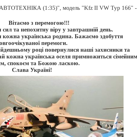
 "АВТОТЕХНІКА (1:35)", модель "Kfz II VW Typ 166" -
Вітаємо з перемогою!!!
 сил та непохитну віру у завтрашній день.
я кожна українська родина. Бажаємо здобуття
овгоочікуваної перемоги.
йдешньому році повернулися наші захисники та
 Хай кожна українська оселя примножиться сімейни
м, спокоєм та Божою ласкою.
Слава Україні!