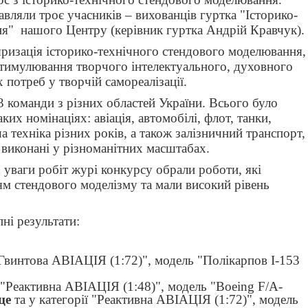
авляли троє учасників – вихованців гуртка "Історико-
ня" нашого Центру (керівник гуртка Андрій Кравчук).
яризація історико-технічного стендового моделювання,
 стимулювання творчого інтелектуального, духовного
х потреб у творчій самореалізації.
3 команди з різних областей України. Всього було
ких номінаціях: авіація, автомобілі, флот, танки,
ша техніка різних років, а також залізничний транспорт,
 виконані у різноманітних масштабах.
 уваги робіт журі конкурсу обрали роботи, які
ям стендового моделізму та мали високий рівень
ні результати:
"Гвинтова АВІАЦІЯ (1:72)", модель "Полікарпов І-153
 "Реактивна АВІАЦІЯ (1:48)", модель "Boeing F/A-
це
та у категорії "Реактивна АВІАЦІЯ (1:72)", модель