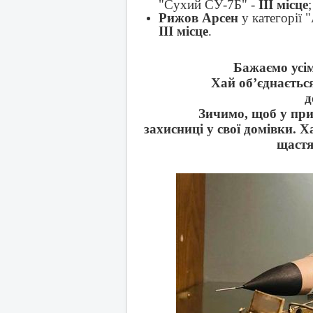
"Сухий СУ-7Б" -
ІІІ місце
;
Рижов Арсен
у категорії
ІІІ місце
.
Бажаємо усім
Хай об’єднаєтьс
д
Зичимо, щоб у при
захисниці у свої домівки.
щастя