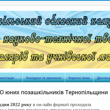
ментація
Конкурси та змагання
Корисні лінки
Дистанц
 юних позашкільників Тернопільщини
удня 2022 року
в он-лайн форматі проходила
рс з історико-технічного стендового моделювання.