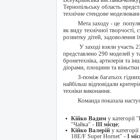
Тернопільську область предст
технічне стендове моделюван
Мета заходу - це попул
як виду технічної творчості,
розвитку дітей, задоволення ї
У заході взяли участь 2
представлено 290 моделей у та
бронетехніка, артилерія та ін
діорами, площини та віньєтки
З-поміж багатьох гідних
найбільш відповідали критері
техніки виконання.
Команда показала наступ
Кійко Вадим
у категорії 
"Чайка" -
ІІІ місце
;
Кійко Валерій
у категорії
18E/F Super Hornet" -
І міс