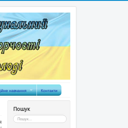
ійне навчання
Контакти
Пошук
Пошук...
я
у