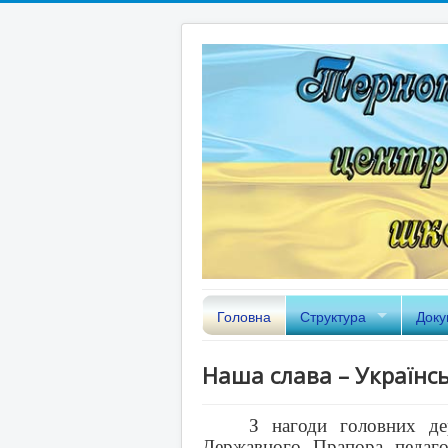
Головна
Структура
Доку
Наша слава – Українс
З нагоди головних де
Державного Прапора педаго