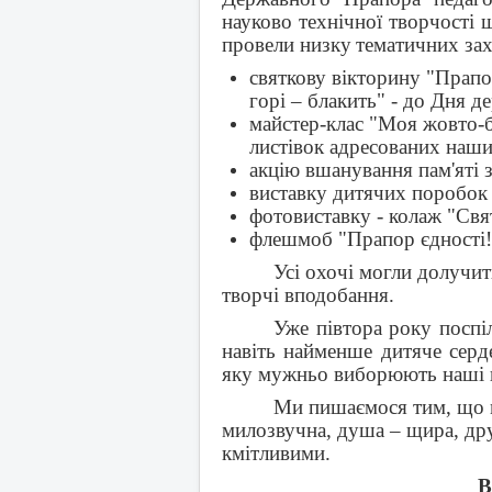
науково технічної творчості 
провели низку
тематичних зах
святкову вікторину "Прапор
горі – блакить" - до Дня д
майстер-клас "Моя жовто-б
листівок адресованих наши
акцію вшанування пам'яті з
виставку дитячих поробок 
фотовиставку - колаж "Свят
флешмоб "Прапор єдності!
Усі охочі могли долучит
творчі вподобання.
Уже півтора року поспіл
навіть найменше дитяче сер
яку мужньо виборюють наші 
Ми пишаємося тим, що м
милозвучна, душа – щира, др
кмітливими.
В