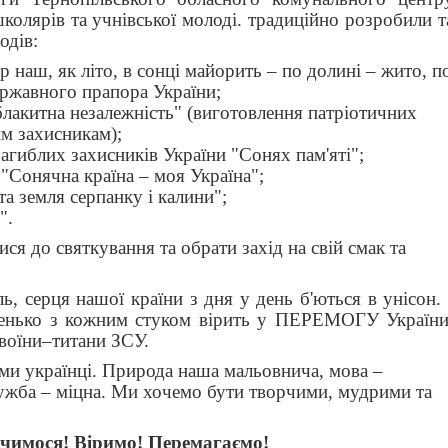
школярів та учнівської молоді. традиційно розробили т
одів:
 наш, як літо, в сонці майорить – по долині – жито, п
ержавного прапора України;
лакитна незалежність" (виготовлення патріотичних
м захисникам);
агиблих захисників України "Сонях пам'яті";
"Сонячна країна – моя Україна";
а земля серпанку і калини";
".
ися до святкування та обрати захід на свій смак та
ь, серця нашої країни з дня у день б'ються в унісон. 
денько з кожним стуком вірить у ПЕРЕМОГУ України
воїни–титани ЗСУ.
и українці. Природа наша мальовнича, мова –
ужба – міцна. Ми хочемо бути творчими, мудрими та
чимося! Віримо! Перемагаємо!