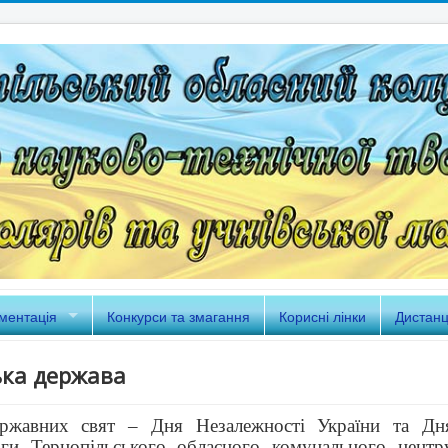
ментація
Конкурси та змагання
Корисні лінки
Дистанц
ька держава
ржавних свят – Дня Незалежності України та Дн
ги Тернопільського обласного комунального центр