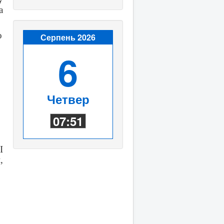
а
о
Серпень 2026
6
Четвер
07:51
І
,