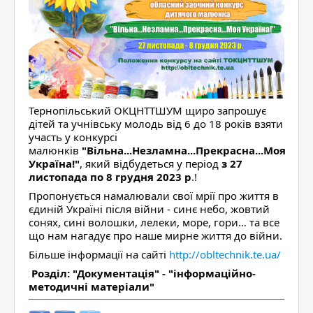
Контакти
Тернопільський ОКЦНТТШУМ щиро запрошує
дітей та учнівську молодь від 6 до 18 років взяти
участь у конкурсі
малюнків
"Вільна...Незламна...Прекрасна...Моя
Україна!"
, який відбудеться у період
з 27
листопада по 8 грудня 2023 р
.!
Пропонується намалювали свої мрії про життя в
єдиній Україні після війни - синє небо, жовтий
сонях, сині волошки, лелеки, море, гори… та все
що нам нагадує про наше мирне життя до війни.
Більше інформації на сайті
http://obltechnik.te.ua/
Розділ: "Документація" - "інформаційно-
методичні матеріали"