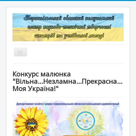
Перемикач
навігації
Головна
Конкурс малюнка
Структура
"Вільна...Незламна...Прекрасна...
Моя Україна!"
Документація
Конкурси та змагання
Корисні лінки
Дистанційне навчання