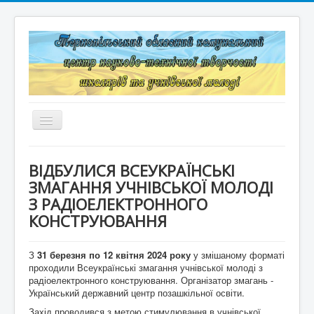
Перемикач
навігації
Головна
ВІДБУЛИСЯ ВСЕУКРАЇНСЬКІ
Структура
ЗМАГАННЯ УЧНІВСЬКОЇ МОЛОДІ
З РАДІОЕЛЕКТРОННОГО
Документація
КОНСТРУЮВАННЯ
Конкурси та змагання
З
31 березня по
12 квітня 2024 року
у змішаному форматі
Корисні лінки
проходили Всеукраїнські змагання учнівської молоді з
радіоелектронного конструювання. Організатор змагань -
Дистанційне навчання
Український державний центр позашкільної освіти.
Захід проводився з метою стимулювання в учнівської