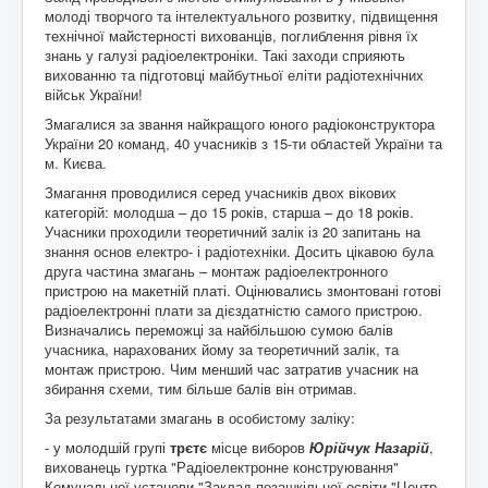
Контакти
молоді творчого та інтелектуального розвитку, підвищення
технічної майстерності вихованців, поглиблення рівня їх
знань у галузі радіоелектроніки. Такі заходи сприяють
вихованню та підготовці майбутньої еліти радіотехнічних
військ України!
Змагалися за звання найкращого юного радіоконструктора
України 20 команд, 40 учасників з 15-ти областей України та
м. Києва.
Змагання проводилися серед учасників двох вікових
категорій: молодша – до 15 років, старша – до 18 років.
Учасники проходили теоретичний залік із 20 запитань на
знання основ електро- і радіотехніки. Досить цікавою була
друга частина змагань – монтаж радіоелектронного
пристрою на макетній платі. Оцінювались змонтовані готові
радіоелектронні плати за дієздатністю самого пристрою.
Визначались переможці за найбільшою сумою балів
учасника, нарахованих йому за теоретичний залік, та
монтаж пристрою. Чим менший час затратив учасник на
збирання схеми, тим більше балів він отримав.
За результатами змагань в особистому заліку:
- у молодшій групі
трєтє
місце виборов
Юрійчук Назарій
,
вихованець гуртка "Радіоелектронне конструювання"
Комунальної установи "Заклад позашкільної освіти "Центр