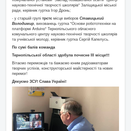
науково-технічної творчості школярів" Заліщицької міської
ради, керівник гуртка Ігор Дронь;
- у старшій групі
трєтє
місце виборов
Ставицький
Володимир
, вихованець гуртка "Основи робототехніки на
платформі Arduino" Тернопільського обласного
комунального центру науково-технічної творчості школярів
та учнівської молоді, керівник гуртка Сергій Капелусь.
По сумі балів команда
Тернопільської області здобула почесне ІІІ місце!!!
Вітаємо переможців та бажаємо юним радіоаматорам
творчих успіхів, конструкторської майстерності та нових
перемог!
Дякуємо ЗСУ! Слава Україні!