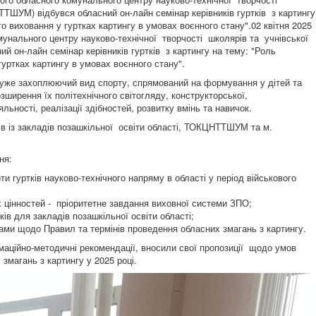
ТШУМ) відбувся обласний он-лайн семінар керівників гуртків з картингу
го виховання у гуртках картингу в умовах воєнного стану".02 квітня 2025
омунального центру науково-технічної творчості школярів та учнівської
 он-лайн семінар керівників гуртків з картингу на тему: "Роль
гуртках картингу в умовах воєнного стану".
 дуже захоплюючий вид спорту, спрямований на формування у дітей та
розширення їх політехнічного світогляду, конструкторської,
льності, реалізації здібностей, розвитку вмінь та навичок.
тків із закладів позашкільної освіти області, ТОКЦНТТШУМ та м.
ня:
ти гуртків науково-технічного напряму в області у період військового
 цінностей - пріоритетне завдання виховної системи ЗПО;
ів для закладів позашкільної освіти області;
ами щодо Правил та термінів проведення обласних змагань з картингу.
аційно-методичні рекомендації, вносили свої пропозиції щодо умов
змагань з картингу у 2025 році.