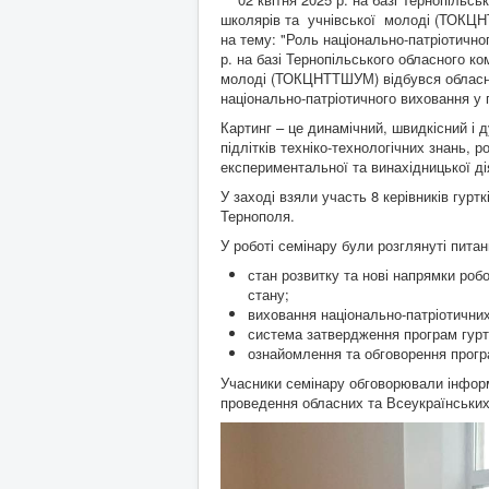
школярів та учнівської молоді (ТОКЦНТ
на тему: "Роль національно-патріотично
р. на базі Тернопільського обласного к
молоді (ТОКЦНТТШУМ) відбувся обласний
національно-патріотичного виховання у 
Картинг – це динамічний, швидкісний і
підлітків техніко-технологічних знань, 
експериментальної та винахідницької дія
У заході взяли участь 8 керівників гур
Тернополя.
У роботі семінару були розглянуті питан
стан розвитку та нові напрямки робо
стану;
виховання національно-патріотичних
система затвердження програм гуртк
ознайомлення та обговорення прогр
Учасники семінару обговорювали інформ
проведення обласних та Всеукраїнських 