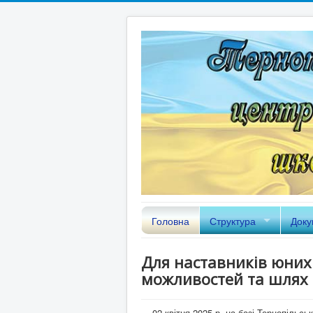
Головна
Структура
Доку
Для наставників юних 
можливостей та шлях 
02 квітня 2025 р. на базі Тернопільсь