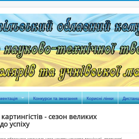
ментація
Конкурси та змагання
Корисні лінки
Дистанц
картингістів - сезон великих
до успіху
кого обласного комунального центру науково-технічної творчості