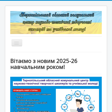
Перемикач
навігації
Головна
Вітаємо з новим 2025-26
Структура
навчальним роком!
Документація
Конкурси та змагання
Корисні лінки
Дистанційне навчання