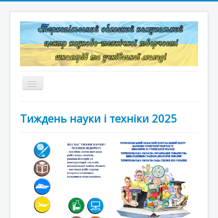
Перемикач
навігації
Головна
Тиждень науки і техніки 2025
Структура
Документація
Конкурси та змагання
Корисні лінки
Дистанційне навчання