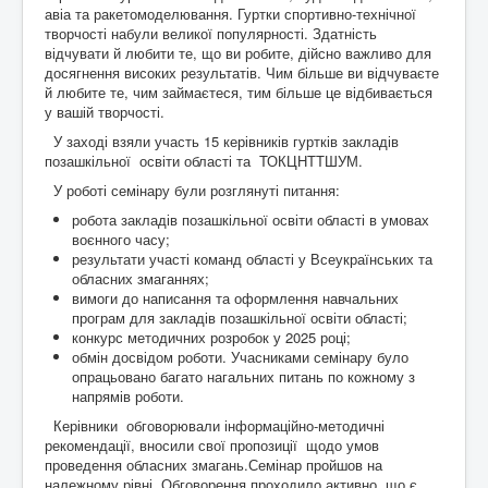
авіа та ракетомоделювання. Гуртки спортивно-технічної
творчості набули великої популярності. Здатність
відчувати й любити те, що ви робите, дійсно важливо для
досягнення високих результатів. Чим більше ви відчуваєте
й любите те, чим займаєтеся, тим більше це відбивається
у вашій творчості.
У заході взяли участь 15 керівників гуртків закладів
позашкільної освіти області та ТОКЦНТТШУМ.
У роботі семінару були розглянуті питання:
робота закладів позашкільної освіти області в умовах
воєнного часу;
результати участі команд області у Всеукраїнських та
обласних змаганнях;
вимоги до написання та оформлення навчальних
програм для закладів позашкільної освіти області;
конкурс методичних розробок у 2025 році;
обмін досвідом роботи. Учасниками семінару було
опрацьовано багато нагальних питань по кожному з
напрямів роботи.
Керівники обговорювали інформаційно-методичні
рекомендації, вносили свої пропозиції щодо умов
проведення обласних змагань.Семінар пройшов на
належному рівні. Обговорення проходило активно, що є