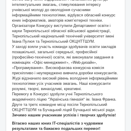
інтелектуальних змагань, стимулювання інтересу
учнівської молоді до оволодіння сучасними
інформаційними технологіями, відбувся обласний конкурс
юних інформатиків, аматорів комп’ютерної техніки.
Організатори Конкурсу виступили Департамент освіти і
науки Тернопільської обласної військової адміністрації,
Тернопільський національний технічний університет імені
Івана Пулюя та Тернопільський ОКЦНТТШУМ.
У заході взяли участь команди здобувачів освіти закладів
позашкільної, загальної середньої, професійної
(професійно-технічної) освіти, які виконували завдання в
номінаціях «Офіс-менеджмент», «Web-дизайн»,
«Програмування». Високофахова конкурсна комісія
прискіпливо і неупереджено вивчила доробки конкурсантів.
Журі відзначило високий рівень володіння інформаційними
технологіями усіх учасників змагань. Наші конкурсанти
розумні, творчі, винахідливі, креативні.
Перемогу в Конкурсі здобули учні Тернопільського
академічного ліцею "Українська гімназія" ім. Івана Франка.
Друге та третє командне місці посіли Тернопільський
ОКЦНТТШУМ та Бучацький ліцей Бучацької міської ради.
Зичимо нашим учасникам успіхів і творчих здобутків!
Вітаємо наших юних ІТ-спеціалістів з чудовими
результатами та бажаємо подальших перемог!