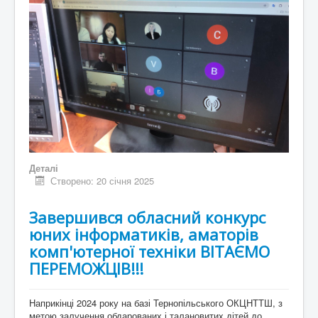
Деталі
Створено: 20 січня 2025
Завершився обласний конкурс
юних інформатиків, аматорів
комп'ютерної техніки ВІТАЄМО
ПЕРЕМОЖЦІВ!!!
Наприкінці 2024 року на базі Тернопільського ОКЦНТТШ, з
метою залучення обдарованих і талановитих дітей до