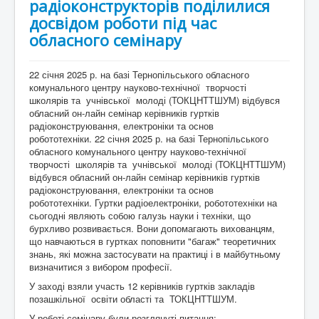
радіоконструкторів поділилися
досвідом роботи під час
обласного семінару
22 січня 2025 р. на базі Тернопільського обласного
комунального центру науково-технічної творчості
школярів та учнівської молоді (ТОКЦНТТШУМ) відбувся
обласний он-лайн семінар керівників гуртків
радіоконструювання, електроніки та основ
робототехніки. 22 січня 2025 р. на базі Тернопільського
обласного комунального центру науково-технічної
творчості школярів та учнівської молоді (ТОКЦНТТШУМ)
відбувся обласний он-лайн семінар керівників гуртків
радіоконструювання, електроніки та основ
робототехніки. Гуртки радіоелектроніки, робототехніки на
сьогодні являють собою галузь науки і техніки, що
бурхливо розвивається. Вони допомагають вихованцям,
що навчаються в гуртках поповнити "багаж" теоретичних
знань, які можна застосувати на практиці і в майбутньому
визначитися з вибором професії.
У заході взяли участь 12 керівників гуртків закладів
позашкільної освіти області та ТОКЦНТТШУМ.
У роботі семінару були розглянуті питання: