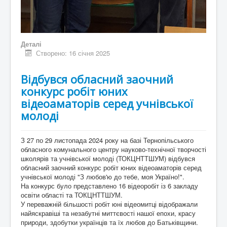
Деталі
Створено: 16 січня 2025
Відбувся обласний заочний
конкурс робіт юних
відеоаматорів серед учнівської
молоді
З 27 по 29 листопада 2024 року на базі Тернопільського
обласного комунального центру науково-технічної творчості
школярів та учнівської молоді (ТОКЦНТТШУМ) відбувся
обласний заочний конкурс робіт юних відеоаматорів серед
учнівської молоді "З любов'ю до тебе, моя Україно!".
На конкурс було представлено 16 відеоробіт із 6 закладу
освіти області та ТОКЦНТТШУМ.
У переважній більшості робіт юні відеомитці відображали
найяскравіші та незабутні миттєвості нашої епохи, красу
природи, здобутки українців та їх любов до Батьківщини.