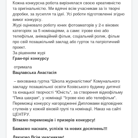
Кожна конкурсна робота вирізнялася своєю креативністю
та оригінальністю. Ми вдячні всім учасникам за їх творчі
доробки, за зусилля та ідеї. Усі роботи підготовленні згідно
вимог конкурсу.
Журі оцінювало роботу юних фотоаматорів у 2-х вікових
категоріях за 5 номінаціями, а саме: ігрове кіно або
телефільм, анімаційний фільм, соціальний ролик, фільм
про свій позашкільний заклад або гурток та патріотичний
проект.
За рішенням журі
Гран-прі конкурсу
отримала
Вацлавська Анастасія
– вихованка гуртка "Школа журналістики" Комунального
закладу позашкільної освіти Козівського будинку дитячої
та юнацької творчості "Юність", за створення відеофільму
"Пика шахрая", у номінації "Ігрове кіно або телефільм".
Переможці конкурсу нагородженні Дипломами відповідних
ступенів у кожній віковій групі та номінації. Наказ на сайті
ЦЕНТРУ.
Вітаємо переможців і призерів конкурсу!
Бажаємо наснаги, успіхів та нових досягнень!!!
Дякуємо Всім учасникам!