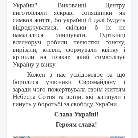
України". Вихованці Центру
виготовляли яскраві соняшники як
символ життя, бо українці й далі будуть
відроджуватися, скільки б їх не
намагалися знищувати. Гуртківці
власноруч робили пелюстки соняху,
вирізали, клеїли, формували квітку і
кріпили на плакат, який символізує
Україну у вінку.
Кожен з нас усвідомлює за що
боролися учасники Євромайдану і
заради чого пожертвувала своїм життям
Небесна Сотня та воїни, які загинули і
гинуть у боротьбі за свободу України.
Слава Україні!
Героям слава!