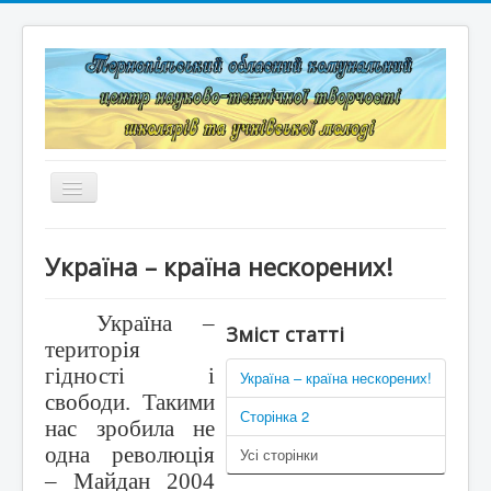
Перемикач
навігації
Головна
Україна – країна нескорених!
Структура
Україна –
Документація
Зміст статті
територія
Конкурси та змагання
гідності і
Україна – країна нескорених!
свободи. Такими
Корисні лінки
Сторінка 2
нас зробила не
одна революція
Усі сторінки
Дистанційне навчання
– Майдан 2004