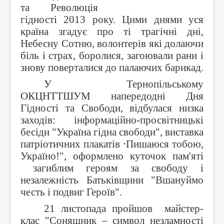
Контакти
та Революція
гідності 2013 року. Цими днями уся
країна згадує про ті трагічні дні,
Небесну Сотню, волонтерів які долаючи
біль і страх, боролися, загоювали рани і
знову поверталися до палаючих барикад.
У Тернопільському
ОКЦНТТШУМ напередодні Дня
Гідності та Свободи, відбулася низка
заходів: інформаційно-просвітницькі
бесіди "Україна гідна свободи", виставка
патріотичних плакатів
Пишаюся тобою,
"
Україно!", оформлено куточок пам'яті
загиблим героям за свободу і
незалежність Батьківщини "Вшануймо
честь і подвиг Героїв".
21 листопада пройшов майстер-
клас "Соняшник – символ незламності