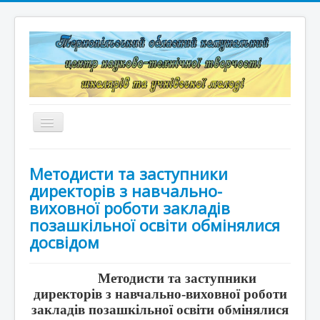
Перемикач
навігації
Головна
Методисти та заступники
Структура
директорів з навчально-
виховної роботи закладів
Документація
позашкільної освіти обмінялися
досвідом
Конкурси та змагання
Корисні лінки
Методисти та заступники
директорів з навчально-виховної роботи
Дистанційне навчання
закладів позашкільної освіти обмінялися