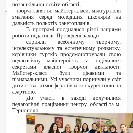
позашкільної освіти області;
-
творчі заняття, майстер-класи, міжгурткові
змагання серед молодших школярів на
дальність польотів ракетопланів.
В програмі поєдналися різні напрями
роботи педагогів. Проведені заходи
сприяли всебічному творчому,
інтелектуальному та естетичному розвитку,
керівники гуртків продемонстрували свою
педагогічну майстерність та поділилися
секретами власної творчої діяльності.
Майстер-класи були цікавими та
пізнавальними. Усі учасники поринули у світ
дитинства, атмосфера була конкурентною та
азартною.
До участі в заході долучилися
педагогічні працівники центру, області та м.
Тернополя.