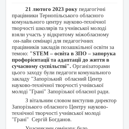
21 лютого 2023 року
педагогічні
працівники Тернопільського обласного
комунального центру науково-технічної
творчості школярів та учнівської молоді
взяли участь у відкритому міжобласному
он-лайн
семінарі для педагогічних
працівників закладів позашкільної освіти за
темою:
"
STEM
– освіта в ЗПО – запорука
профорієнтації та адаптації до життя в
сучасному суспільстві".
Організаторами
цього заходу були педагоги комунального
закладу "Запорізький обласний Центр
науково-технічної творчості учнівської
молоді "Грані" Запорізької обласної ради.
З вітальним словом виступив директор
Запорізького обласного Центру науково-
технічної творчості учнівської молоді
"Грані" Сергій Богданов.
Учасниками семінару було