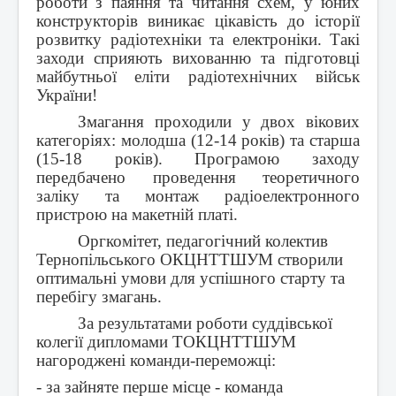
роботи з паяння та читання схем, у юних
конструкторів виникає цікавість до історії
розвитку радіотехніки та електроніки. Такі
заходи сприяють вихованню та підготовці
майбутньої еліти радіотехнічних військ
України!
Змагання проходили у двох вікових
категоріях: молодша (12-14 років) та старша
(15-18 років). Програмою заходу
передбачено проведення теоретичного
заліку та монтаж радіоелектронного
пристрою на макетній платі.
Оргкомітет, педагогічний колектив
Тернопільського ОКЦНТТШУМ створили
оптимальні умови для успішного старту та
перебігу змагань.
За результатами роботи суддівської
колегії дипломами ТОКЦНТТШУМ
нагороджені команди-переможці:
- за зайняте перше місце - команда