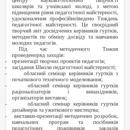
центру науково-технічної творчості
школярів та учнівської молоді, з метою
підвищення рівня педагогічної майстерності,
удосконалення професійноїведено Тиждень
педагогічної майстерності. Це своєрідний
творчий звіт досвідчених керівників гуртків,
методистів по обміну досвіду та навчанню
молодих педагогів.
Під час методичного Тижня
проведено
ряд
заход
ів
:
-
презентації творчих проектів педагогів;
-
засідання Школи педагогічної майстерності;
-
обласний семінар керівників гуртків з
початкового технічного моделювання;
-
обласний семінар керівників гуртків
раціоналізаторів і винахідників,
організаторів виставок;
-
обласний семінар керівників гуртків
дизайнерів та ужиткового мистецтва;
-
виставки-презентації методичних розробок,
навчальних програм та посібників
педагогічних працівників закладів