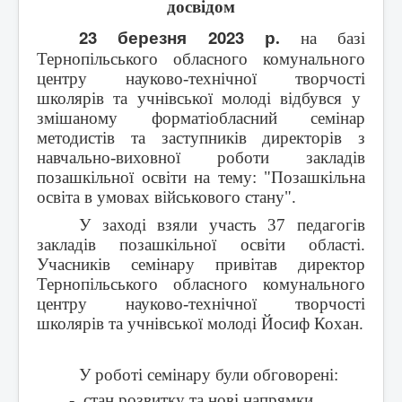
досвідом
Контакти
23 березня 2023 р
.
на базі
Тернопільського обласного комунального
центру науково-технічної
творчості
школярів та
учнівської
молоді відбувся у
змішаному форматіобласний семінар
методистів та заступників директорів з
навчально-виховної роботи закладів
позашкільної освіти на тему: "Позашкільна
освіта в умовах військового стану".
У заході взяли участь 37 педагогів
закладів позашкільної освіти області.
Учасників семінару привітав директор
Тернопільського обласного комунального
центру науково-технічної
творчості
школярів та
учнівської
молоді Йосиф Кохан.
У роботі семінару були обговорені:
-
стан розвитку та нові напрямки