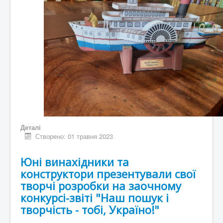
Деталі
Створено: 01 травня 2023
Юні винахідники та
конструктори презентували свої
творчі розробки на заочному
конкурсі-звіті "Наш пошук і
творчість - тобі, Україно!"