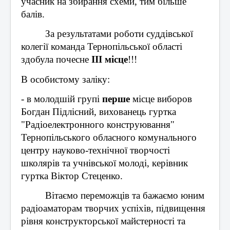
учасник на збирання схеми, тим більше 
балів.
За результатами роботи суддівської 
колегії команда Тернопільської області 
здобула почесне 
ІІІ місце
!!!
В особистому заліку:
- в молодшій групі 
перше
 місце виборов 
Богдан Підлісний, вихованець гуртка 
"Радіоелектронного конструювання" 
Тернопільського обласного комунального 
центру науково-технічної творчості 
школярів та учнівської молоді, керівник 
гуртка Віктор Стеценко.
Вітаємо переможців та бажаємо юним 
радіоаматорам творчих успіхів, підвищення 
рівня конструкторської майстерності та 