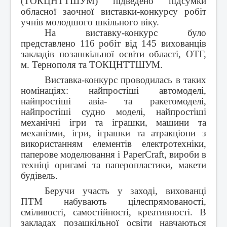
(ТОКЦНТТШУМ) підведено підсумки
Контакти
обласної заочної виставки-конкурсу робіт
учнів молодшого шкільного віку.
На виставку-конкурс було
представлено 116 робіт від 145 вихованців
закладів позашкільної освіти області, ОТГ,
м. Тернополя та ТОКЦНТТШУМ.
Виставка-конкурс проводилась в таких
номінаціях: найпростіші автомоделі,
найпростіші авіа- та ракетомоделі,
найпростіші судно моделі, найпростіші
механічні ігри та іграшки, машини та
механізми, ігри, іграшки та атракціони з
використанням елементів електротехніки,
паперове моделювання і PaperCraft, вироби в
техніці оригамі та паперопластики, макети
будівель.
Беручи участь у заході, вихованці
ПТМ набувають цілеспрямованості,
сміливості, самостійності, креативності. В
закладах позашкільної освіти навчаються