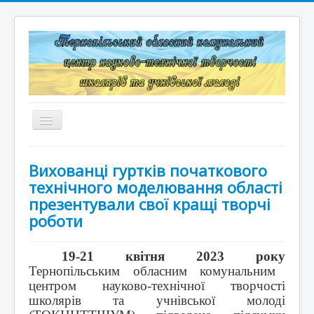
Перемикач
навігації
Головна
Вихованці гуртків початкового
Структура
технічного моделювання області
презентували свої кращі творчі
Документація
роботи
Конкурси та змагання
19-21 квітня 2023 року
Корисні лінки
Тернопільським обласним комунальним
центром науково-технічної творчості
Дистанційне навчання
школярів та учнівської молоді