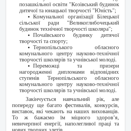
позашкільної освіти "Козівський будинок
дитячої та юнацької творчості "Юність";
Комунальної організації Білецької
сільської ради "Великоглибочецький
будинок технічної творчості школяра";
Почаївського будинку дитячої
творчості та спорту;
Тернопільського обласного
комунального центру науково-технічної
творчості школярів та учнівської молоді.
Переможці та призери
нагородженні дипломами відповідних
ступенів Тернопільського обласного
комунального центру науково-технічної
творчості школярів та учнівської молоді.
Закінчується навчальний рік, але
попереду ще багато фестивалів, конкурсів,
виставок, які чекають на наших вихованців.
То ж бажаємо їм міцного здоров’я,
невичерпної енергії, наполегливої праці та
нових творчих злетів.