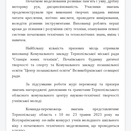
Початкове моделювання розвиває пам’ять і уяву, дрібну
моторику рук, дисциплінованість. Учасники змагань
продемонстрували при виконанні творчих завдань вміння
читати креслення, логічно мислити, проводити вимірювання,
володіти різними інструментами. Вихованці роблять перші
кроки до пізнання і розуміння світу техніки, опанування певної
системи початкових технічних та технологічних знань, вмінь і
навичок.
Найбільшу кількість призових місць отримали
вихованці Комунального закладу Тернопільської міської ради
"Станція юних техніків", Почаївського будинку дитячої
творчості та спорту та Комунального закладу позашкільної
освіти "Центр позашкільної освіти" Великобірківської селищної
ради.
За підсумками роботи журі переможці та призери
змагань нагороджені дипломами та грамотами Тернопільського
обласного комунального центру науково-технічної творчості
учнівської молоді.
Команда-переможець змагань представлятиме
Тернопільську область з 10 по 23 травня 2023 року на
Всеукраїнському он-лайн конкурсі учнів молодшого шкільного
віку з початкового технічного моделювання, що проводиться