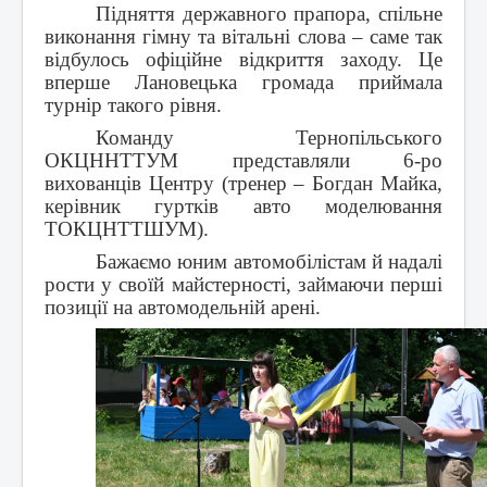
Підняття державного прапора, спільне
виконання гімну та вітальні слова – саме так
відбулось офіційне відкриття заходу. Це
вперше Лановецька громада приймала
турнір такого рівня.
Команду Тернопільського
ОКЦННТТУМ представляли 6-ро
вихованців Центру (тренер – Богдан Майка,
керівник гуртків авто моделювання
ТОКЦНТТШУМ).
Бажаємо юним автомобілістам й надалі
рости у своїй майстерності, займаючи перші
позиції на автомодельній арені.