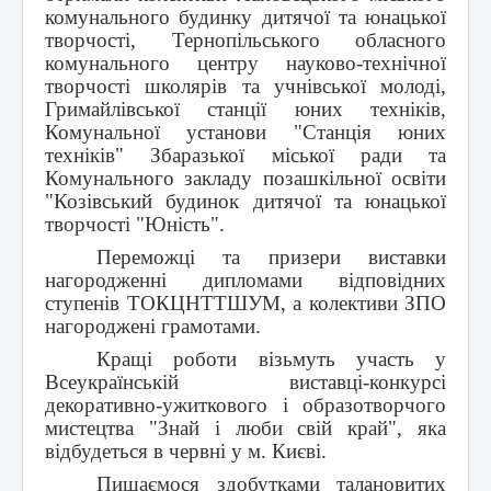
комунального будинку дитячої та юнацької
творчості, Тернопільського обласного
комунального центру науково-технічної
творчості школярів та учнівської молоді,
Гримайлівської станції юних техніків,
Комунальної установи "Станція юних
техніків" Збаразької міської ради та
Комунального закладу позашкільної освіти
"Козівський будинок дитячої та юнацької
творчості "Юність".
Переможці та призери виставки
нагородженні дипломами відповідних
ступенів ТОКЦНТТШУМ, а колективи ЗПО
нагороджені грамотами.
Кращі роботи візьмуть участь у
Всеукраїнській виставці-конкурсі
декоративно-ужиткового і образотворчого
мистецтва "Знай і люби свій край", яка
відбудеться в червні у м. Києві.
Пишаємося здобутками талановитих