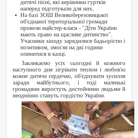
дитячі пісні, які керівники гуртків
наперед підготували для них.
На базі ЗОШ Великоберезовицької
об'єднаної територіальної громади
провели майстер-класи - "Діти України
мають право на щасливе дитинство".
Учасники заходу зарядилися бадьорістю і
позитивом, змогли на дві години
опинитися в казці.
Закликаємо усіх сьогодні й кожного
наступного дня зігрівати теплом і любов'ю
кожне дитяче сердечко, об'єднувати зусилля
заради майбутнього, і тоді маленькі
громадяни виростуть достойними людьми й
неодмінно стануть гордістю України.