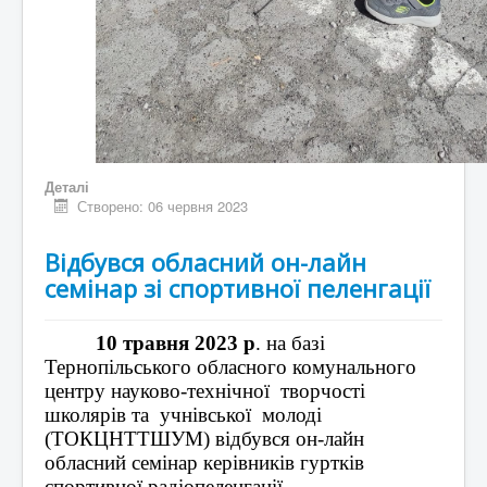
Деталі
Створено: 06 червня 2023
Відбувся обласний он-лайн
семінар зі спортивної пеленгації
10 травня 2023 р
. на базі 
Тернопільського обласного комунального 
центру науково-технічної  творчості  
школярів та  учнівської  молоді 
(ТОКЦНТТШУМ) відбувся он-лайн 
обласний семінар керівників гуртків 
спортивної радіопеленгації.