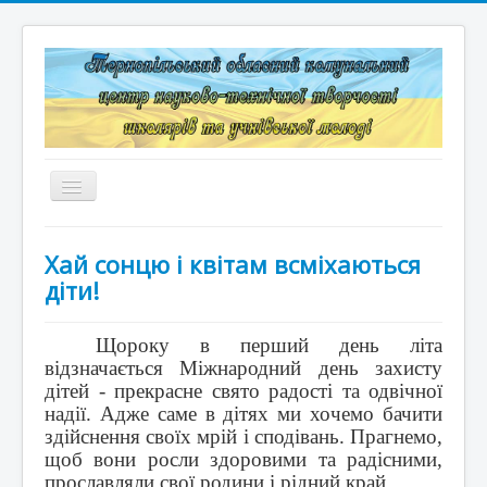
Перемикач
навігації
Головна
Хай сонцю і квітам всміхаються
Структура
діти!
Документація
Щороку в перший день літа
відзначається Міжнародний день захисту
Конкурси та змагання
дітей - прекрасне свято радості та одвічної
Корисні лінки
надії. Адже саме в дітях ми хочемо бачити
здійснення своїх мрій і сподівань. Прагнемо,
Дистанційне навчання
щоб вони росли здоровими та радісними,
прославляли свої родини і рідний край.