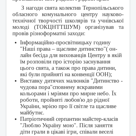
Контакти
З нагоди свята колектив Тернопільського
обласного комунального центру науково-
технічної творчості школярів та учнівської
молоді (ТОКЦНТТШУМ) організував та
провів різноформатні заходи:
Інформаційно-просвітницьку годину
"Наші права – щасливе дитинство"( он-
лайн бесіда для вихованців Центру в якій
їм розповіли про історію заснування
цього свята, а також про права дитини,
які були прийняті на конвенції ООН);
Виставку дитячих малюнків "Дитинство -
чудова пора"сповнену яскравими
кольорами і мріями про мирне небо. Їх
роботи, пройняті любов'ю до рідної
України, мрією про її світле та щасливе
майбутнє.
Патріотичний серпантин майстер-класів
"Люблю Україну мою". Після заняття
діти грали в цікаві ігри, співали веселі