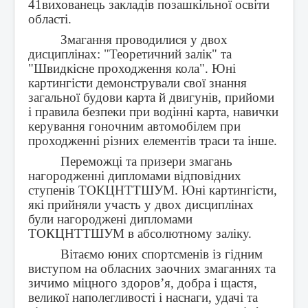
41вихованець закладів позашкільної освіти
області.
Змагання проводилися у двох
дисциплінах: "Теоретичний залік" та
"Швидкісне проходження кола". Юні
картингісти демонстрували свої знання
загальної будови карта й двигунів, прийоми
і правила безпеки при водінні карта, навички
керування гоночним автомобілем при
проходженні різних елементів траси та інше.
Переможці та призери змагань
нагородженні дипломами відповідних
ступенів ТОКЦНТТШУМ. Юні картингісти,
які прийняли участь у двох дисциплінах
були нагороджені дипломами
ТОКЦНТТШУМ в абсолютному заліку.
Вітаємо юних спортсменів із гідним
виступом на обласних заочних змаганнях та
зичимо міцного здоров’я, добра і щастя,
великої наполегливості і наснаги, удачі та