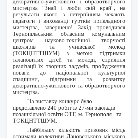
декоративно-ужиткового і образотворчого
мистецтва "Знай і люби свій край", на
результати якого з нетерпінням чекають
педагоги і вихованці гуртків прикладного
мистецтва, завершено! Захід проводився
Тернопільським обласним комунальним
центром науково-технічної творчості
школярів та учнівської молоді
(ТОКЦНТТШУМ) з метою підтримки
талановитих дітей та молоді, сприяння
реалізації їх творчих задумів, пробудження
поваги до національної культурної
спадщини, підтримки та розвитку
декоративно-ужиткового та образотворчого
мистецтва.
На виставку-конкурс було
представлено 240 робіт із 27-ми закладів
позашкільної освіти ОТГ, м. Тернополя та
ТОКЦНТТШУМ.
Найбільшу кількість призових місць
отримали колективи
Лановецького міського